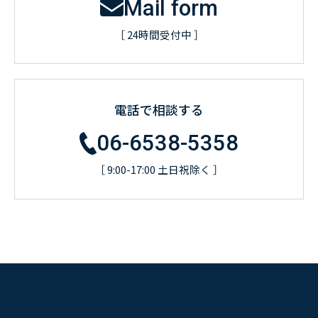
Mail form
お客様の声
新刊情報
採用TOP
［ 24時間受付中 ］
Contents
掲載情報
- 求める人物像
／ 事業紹介
- 人事育成システム
Newsletter
お問い合わせ
- 先輩社員の声
インタビュー
- エントリー一覧
情報セキュリティ基本方針
セミナー情報
電話で相談する
- TPCでの働き方
コンプライアンス規程
TPCジャーナル
Mail form
06-6538-5358
プライバシーポリシー
［ 24時間受付中 ］
［ 9:00-17:00 土日祝除く ］
06-6538-5358
［ 9:00-17:00 土日祝除く ］
TPCマーケティングリサーチ株式会社