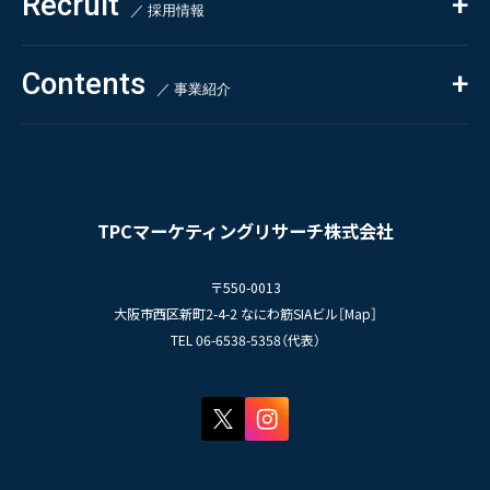
Recruit
自主企画調査
お知らせ
／ 採用情報
お客様の声
新刊情報
採用TOP
Contents
掲載情報
- 求める人物像
／ 事業紹介
- 人事育成システム
Newsletter
お問い合わせ
- 先輩社員の声
インタビュー
- エントリー一覧
情報セキュリティ基本方針
セミナー情報
- TPCでの働き方
コンプライアンス規程
TPCジャーナル
TPCマーケティングリサーチ株式会社
プライバシーポリシー
〒550-0013
大阪市西区新町2-4-2 なにわ筋SIAビル［
Map
］
TEL 06-6538-5358（代表）