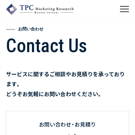
お問い合わせ
Contact Us
About Us
／ TPCについて
私たちの強み
Business
会社概要・沿革
／ 事業紹介
サービスに関するご相談やお見積りを承っており
CSR
コンサルティング
ます。
Online Shop
依頼・受託調査
／ 事業紹介
どうぞお気軽にお問い合わせください。
- 市場調査
Beauty & Cosmetics
- 競合調査
Topics
Health & Food
／ トピックス
- アンケート調査
- クイックリサーチ
Pharmaceuticals & Medical
ALL
お問い合わせ・お見積り
Recruit
Chemical & Life Sciences
自主企画調査
お知らせ
／ 採用情報