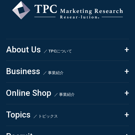
〒550-0013
大阪市西区新町2-4-2 なにわ筋SIAビル［
Map
］
TEL 06-6538-5358（代表）
About Us
／ TPCについて
私たちの強み
Business
会社概要・沿革
／ 事業紹介
CSR
コンサルティング
Online Shop
依頼・受託調査
／ 事業紹介
- 市場調査
Beauty & Cosmetics
- 競合調査
Topics
Health & Food
／ トピックス
- アンケート調査
- クイックリサーチ
Pharmaceuticals & Medical
ALL
Chemical & Life Sciences