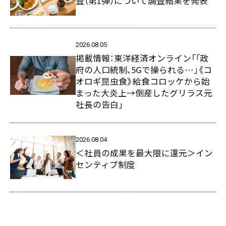
査（第1弾）について調査結果を発表
2026.08.05
掲載情報：東洋経済オンライン「｢政
府の人口統制､5Gで操られる…｣《コ
オロギ昆虫食》給食コロッケから始
まった大炎上→倒産したグリラス元
社長の告白」
2026.08.04
＜社員の成果を最大限に還元＞イン
センティブ制度