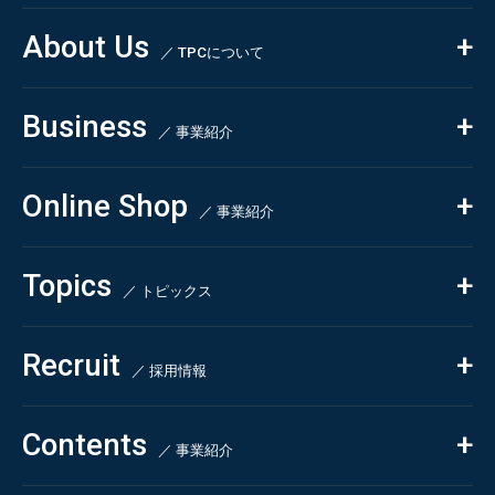
About Us
／ TPCについて
私たちの強み
Business
会社概要・沿革
／ 事業紹介
CSR
コンサルティング
Online Shop
依頼・受託調査
／ 事業紹介
- 市場調査
Beauty & Cosmetics
- 競合調査
Topics
Health & Food
／ トピックス
- アンケート調査
- クイックリサーチ
Pharmaceuticals & Medical
ALL
Recruit
Chemical & Life Sciences
自主企画調査
お知らせ
／ 採用情報
お客様の声
新刊情報
採用TOP
Contents
掲載情報
- 求める人物像
／ 事業紹介
- 人事育成システム
Newsletter
お問い合わせ