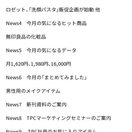
〒550-0013
ロゼット、「洗顔パスタ」販促企画が始動 他
大阪市西区新町2-4-2 なにわ筋SIAビル［
Map
］
TEL 06-6538-5358（代表）
News4 今月の気になるヒット商品
無印良品の化粧品
News5 今月の気になるデータ
月1,620円、1,980円、16,000円
News6 今月の「まとめてみました」
男性用のメイクアイテム
News7 新刊資料のご案内
News8 TPCマーケティングセミナーのご案内
News9 TPC社員のお気に入りアイテム