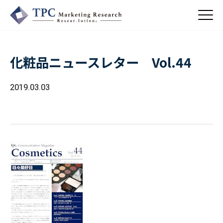
化粧品ニュースレター Vol.44
About Us
／ TPCについて
2019.03.03
私たちの強み
Business
会社概要・沿革
／ 事業紹介
CSR
コンサルティング
Online Shop
依頼・受託調査
／ 事業紹介
- 市場調査
Beauty & Cosmetics
- 競合調査
Topics
Health & Food
／ トピックス
- アンケート調査
- クイックリサーチ
Pharmaceuticals & Medical
ALL
Recruit
Chemical & Life Sciences
自主企画調査
お知らせ
／ 採用情報