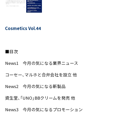
お客様の声
新刊情報
採用TOP
Contents
掲載情報
- 求める人物像
／ 事業紹介
- 人事育成システム
Newsletter
お問い合わせ
- 先輩社員の声
Cosmetics Vol.44
インタビュー
- エントリー一覧
情報セキュリティ基本方針
セミナー情報
- TPCでの働き方
コンプライアンス規程
TPCジャーナル
Mail form
プライバシーポリシー
■目次
［ 24時間受付中 ］
News1 今月の気になる業界ニュース
コーセー、マルホと合弁会社を設立 他
06-6538-5358
［ 9:00-17:00 土日祝除く ］
News2 今月の気になる新製品
資生堂、「UNO」BBクリームを発売 他
TPCマーケティングリサーチ株式会社
News3 今月の気になるプロモーション