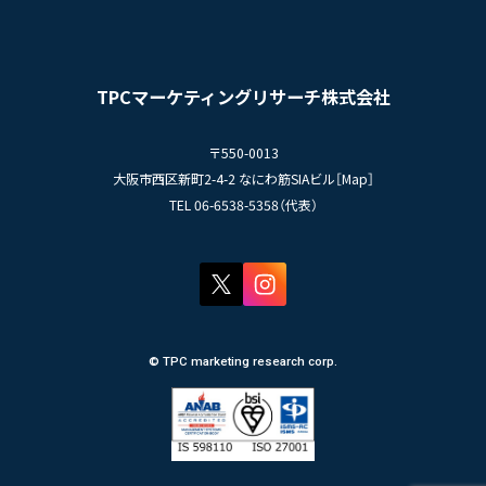
- 先輩社員の声
インタビュー
- エントリー一覧
情報セキュリティ基本方針
セミナー情報
- TPCでの働き方
コンプライアンス規程
TPCジャーナル
TPCマーケティングリサーチ株式会社
プライバシーポリシー
〒550-0013
大阪市西区新町2-4-2 なにわ筋SIAビル［
Map
］
TEL 06-6538-5358（代表）
© TPC marketing research corp.