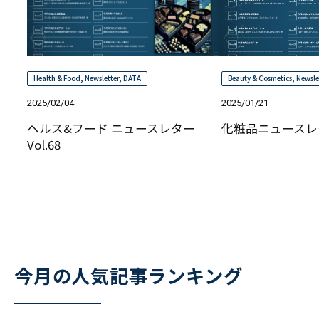
Health & Food
,
Newsletter
,
DATA
Beauty & Cosmetics
,
Newsle
2025/02/04
2025/01/21
ヘルス&フード ニュースレター
化粧品ニュースレター
Vol.68
今月の人気記事ランキング