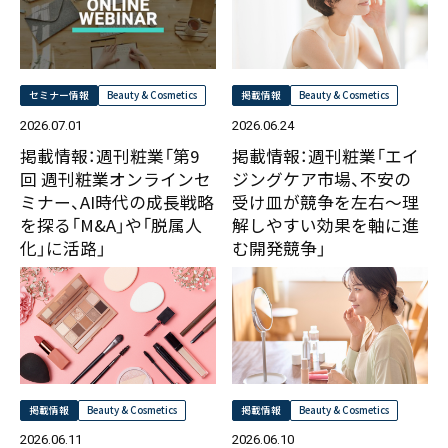
セミナー情報
Beauty & Cosmetics
掲載情報
Beauty & Cosmetics
2026.07.01
2026.06.24
掲載情報：週刊粧業「第9
掲載情報：週刊粧業「エイ
回 週刊粧業オンラインセ
ジングケア市場、不安の
ミナー、AI時代の成長戦略
受け皿が競争を左右～理
を探る「M&A」や「脱属人
解しやすい効果を軸に進
化」に活路」
む開発競争」
掲載情報
Beauty & Cosmetics
掲載情報
Beauty & Cosmetics
2026.06.11
2026.06.10