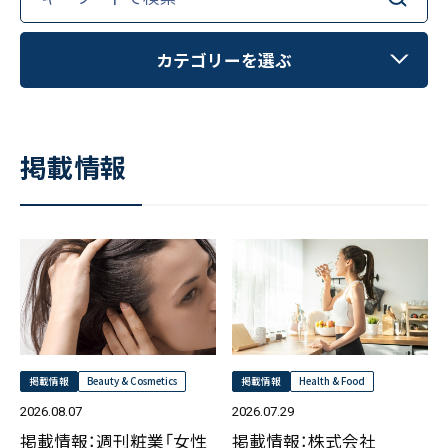
お客様の声
新刊情報
for:
採用TOP
Contents
掲載情報
- 求める人物像
カテゴリーを選ぶ
／ 事業紹介
- 人事育成システム
Newsletter
お問い合わせ
- 先輩社員の声
お知らせ
インタビュー
- エントリー一覧
情報セキュリティ基本方針
セミナー情報
掲載情報
- TPCでの働き方
コンプライアンス規程
新刊情報
TPCジャーナル
Mail form
プライバシーポリシー
［ 24時間受付中 ］
掲載情報
Newsletter
06-6538-5358
［ 9:00-17:00 土日祝除く ］
リサーチャーインタビュー
掲載情報
Beauty & Cosmetics
掲載情報
Health & Food
セミナー情報
2026.08.07
2026.07.29
TPCマーケティングリサーチ株式会社
掲載情報：週刊粧業「女性
掲載情報：株式会社