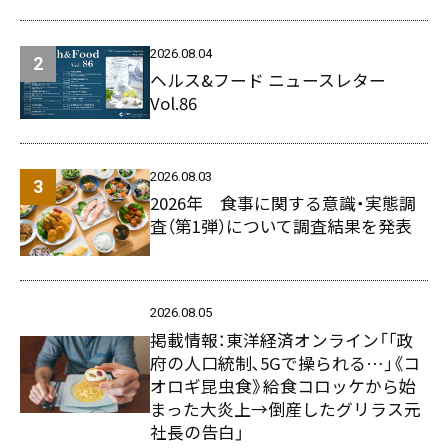
2026.08.04
ヘルス&フード ニュースレター
Vol.86
2026.08.03
2026年 食事に関する意識・実態調
査（第1弾）について調査結果を発表
2026.08.05
掲載情報：東洋経済オンライン「｢政
府の人口統制､5Gで操られる…｣《コ
オロギ昆虫食》給食コロッケから始
まった大炎上→倒産したグリラス元
社長の告白」