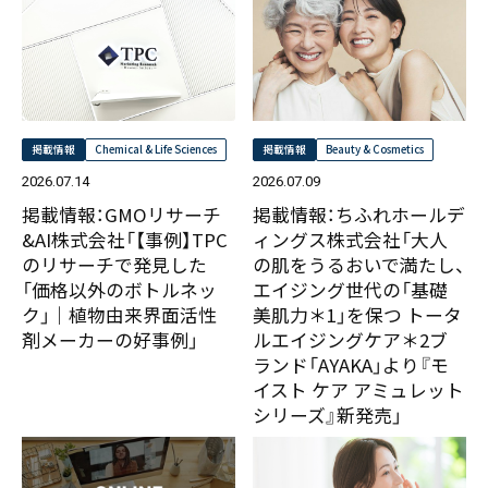
掲載情報
Chemical & Life Sciences
掲載情報
Beauty & Cosmetics
2026.07.14
2026.07.09
掲載情報：GMOリサーチ
掲載情報：ちふれホールデ
&AI株式会社「【事例】TPC
ィングス株式会社「大人
のリサーチで発見した
の肌をうるおいで満たし、
「価格以外のボトルネッ
エイジング世代の「基礎
ク」｜植物由来界面活性
美肌力＊1」を保つ トータ
剤メーカーの好事例」
ルエイジングケア＊2ブ
ランド「AYAKA」より『モ
イスト ケア アミュレット
シリーズ』新発売」