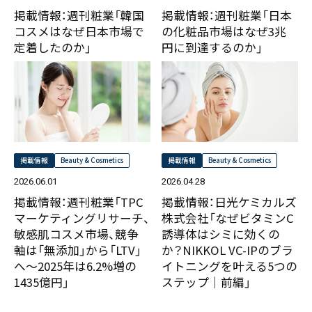
掲載情報：週刊粧業「韓国
掲載情報：週刊粧業「日本
コスメはなぜ日本市場で
の化粧品市場はなぜ3兆
定着したのか」
円に到達するのか」
掲載情報
Beauty & Cosmetics
掲載情報
Beauty & Cosmetics
2026.06.01
2026.04.28
掲載情報：週刊粧業「TPC
掲載情報：日光ケミカルズ
マーケティングリサーチ、
株式会社「なぜビタミンC
敏感肌コスメ市場、競争
誘導体はシミに効くの
軸は「無添加」から「LTV」
か？NIKKOL VC-IPのブラ
へ～2025年は6.2%増の
イトニングを叶える5つの
1435億円」
ステップ｜前編」