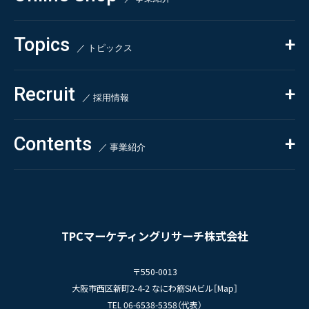
- 市場調査
Beauty & Cosmetics
- 競合調査
Topics
Health & Food
／ トピックス
- アンケート調査
- クイックリサーチ
Pharmaceuticals & Medical
ALL
Recruit
Chemical & Life Sciences
自主企画調査
お知らせ
／ 採用情報
お客様の声
新刊情報
採用TOP
Contents
掲載情報
- 求める人物像
／ 事業紹介
- 人事育成システム
Newsletter
お問い合わせ
- 先輩社員の声
インタビュー
- エントリー一覧
情報セキュリティ基本方針
セミナー情報
- TPCでの働き方
コンプライアンス規程
TPCジャーナル
TPCマーケティングリサーチ株式会社
プライバシーポリシー
〒550-0013
大阪市西区新町2-4-2 なにわ筋SIAビル［
Map
］
TEL 06-6538-5358（代表）