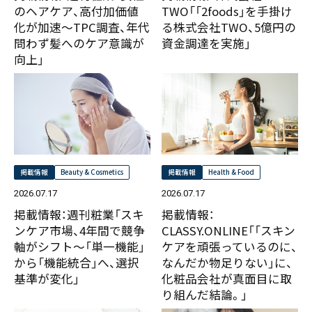
のヘアケア、高付加価値
TWO「「2foods」を手掛け
TPCジャーナル
〒550-0013
化が加速～TPC調査、年代
る株式会社TWO、5億円の
大阪市西区新町2-4-2 なにわ筋SIAビル［
Map
］
問わず髪へのケア意識が
資金調達を実施」
TEL 06-6538-5358（代表）
PRESS
向上」
NEWS
DATA
掲載情報
Beauty & Cosmetics
掲載情報
Health & Food
2026.07.17
2026.07.17
掲載情報：週刊粧業「スキ
掲載情報：
ンケア市場、4年間で競争
CLASSY.ONLINE「「スキン
軸がシフト～「単一機能」
ケアを頑張っているのに、
から「機能統合」へ、選択
なんだか物足りない」に、
基準が変化」
化粧品会社が真面目に取
り組んだ結論。」