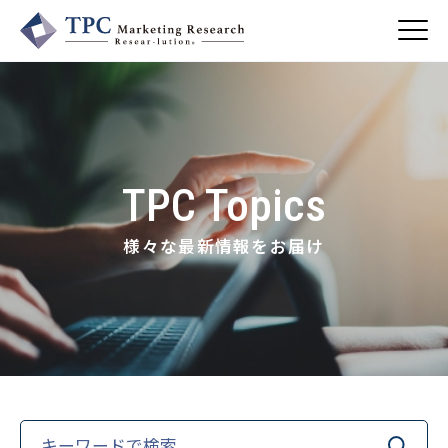
About Us
／ TPCについて
TPC Topics
私たちの強み
Business
会社概要・沿革
／ 事業紹介
様々な最新情報をお届け
CSR
コンサルティング
Online Shop
依頼・受託調査
／ 事業紹介
- 市場調査
Beauty & Cosmetics
- 競合調査
Topics
Health & Food
／ トピックス
- アンケート調査
- クイックリサーチ
Pharmaceuticals & Medical
ALL
Recruit
Chemical & Life Sciences
自主企画調査
お知らせ
／ 採用情報
Search