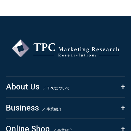
About Us
／ TPCについて
私たちの強み
Business
会社概要・沿革
／ 事業紹介
CSR
コンサルティング
Online Shop
依頼・受託調査
／ 事業紹介