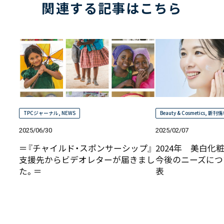
関連する記事はこちら
TPCジャーナル
,
NEWS
Beauty & Cosmetics
,
新刊情
2025/06/30
2025/02/07
＝『チャイルド・スポンサーシップ』
2024年 美白化
支援先からビデオレターが届きまし
今後のニーズにつ
た。＝
表