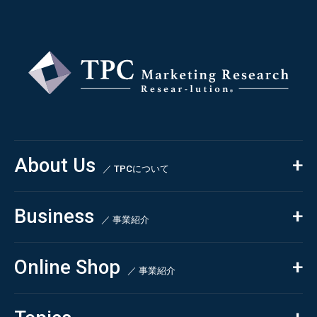
About Us
／ TPCについて
私たちの強み
Business
会社概要・沿革
／ 事業紹介
CSR
コンサルティング
Online Shop
依頼・受託調査
／ 事業紹介
- 市場調査
Beauty & Cosmetics
- 競合調査