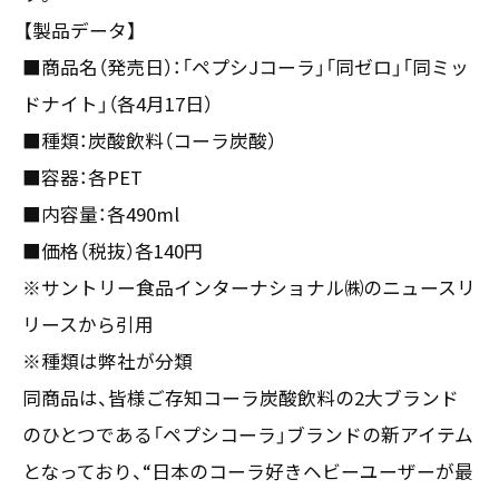
【製品データ】
〒550-0013
大阪市西区新町2-4-2 なにわ筋SIAビル［
Map
］
■商品名（発売日）：「ペプシJコーラ」「同ゼロ」「同ミッ
TEL 06-6538-5358（代表）
ドナイト」（各4月17日）
■種類：炭酸飲料（コーラ炭酸）
■容器：各PET
■内容量：各490ml
■価格（税抜）各140円
※サントリー食品インターナショナル㈱のニュースリ
リースから引用
※種類は弊社が分類
同商品は、皆様ご存知コーラ炭酸飲料の2大ブランド
のひとつである「ペプシコーラ」ブランドの新アイテム
となっており、“日本のコーラ好きヘビーユーザーが最