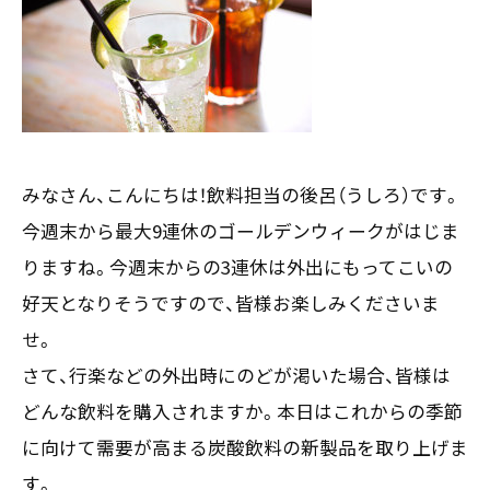
お客様の声
新刊情報
採用TOP
Contents
掲載情報
- 求める人物像
／ 事業紹介
- 人事育成システム
Newsletter
お問い合わせ
- 先輩社員の声
インタビュー
- エントリー一覧
情報セキュリティ基本方針
セミナー情報
- TPCでの働き方
コンプライアンス規程
みなさん、こんにちは！飲料担当の後呂（うしろ）です。
TPCジャーナル
Mail form
プライバシーポリシー
今週末から最大9連休のゴールデンウィークがはじま
［ 24時間受付中 ］
りますね。今週末からの3連休は外出にもってこいの
好天となりそうですので、皆様お楽しみくださいま
06-6538-5358
せ。
［ 9:00-17:00 土日祝除く ］
さて、行楽などの外出時にのどが渇いた場合、皆様は
どんな飲料を購入されますか。本日はこれからの季節
に向けて需要が高まる炭酸飲料の新製品を取り上げま
TPCマーケティングリサーチ株式会社
す。