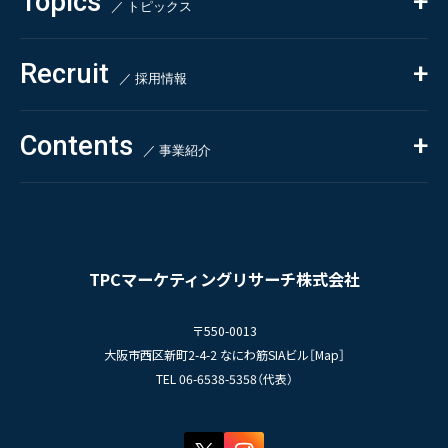
Topics
Health & Food
／ トピックス
- アンケート調査
- クイックリサーチ
Pharmaceuticals & Medical
ALL
Recruit
Chemical & Life Sciences
自主企画調査
お知らせ
／ 採用情報
お客様の声
新刊情報
採用TOP
Contents
掲載情報
- 求める人物像
／ 事業紹介
- 人事育成システム
Newsletter
お問い合わせ
- 先輩社員の声
インタビュー
- エントリー一覧
情報セキュリティ基本方針
セミナー情報
- TPCでの働き方
コンプライアンス規程
TPCジャーナル
TPCマーケティングリサーチ株式会社
プライバシーポリシー
〒550-0013
大阪市西区新町2-4-2 なにわ筋SIAビル［
Map
］
TEL 06-6538-5358（代表）