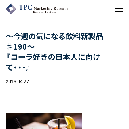
～今週の気になる飲料新製品
About Us
♯190～
／ TPCについて
『コーラ好きの日本人に向け
私たちの強み
Business
会社概要・沿革
て・・・』
／ 事業紹介
CSR
コンサルティング
2018.04.27
Online Shop
依頼・受託調査
／ 事業紹介
- 市場調査
Beauty & Cosmetics
- 競合調査
Topics
Health & Food
／ トピックス
- アンケート調査
- クイックリサーチ
Pharmaceuticals & Medical
ALL
Recruit
Chemical & Life Sciences
自主企画調査
お知らせ
／ 採用情報