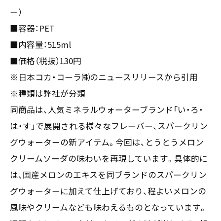
ー）
〒550-0013
大阪市西区新町2-4-2 なにわ筋SIAビル［
Map
］
■容器：PET
TEL 06-6538-5358（代表）
■内容量：515ml
■価格（税抜）130円
※日本コカ・コーラ㈱のニュースリリースから引用
※種類は弊社が分類
同商品は、人気ミネラルウォーターブランド「い・ろ・
は・す」で展開される様々なフレーバー、スパークリン
グウォーターの新アイテム。今回は、とうとうメロン
クリームソーダの味わいを再現しています。具体的に
は、国産メロンのエキスを同ブランドのスパークリン
グウォーターに加えて仕上げており、程よいメロンの
風味やクリームなども味わえるものとなっています。