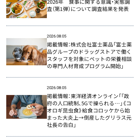
2026年 食事に関する意識・実態調
査（第1弾）について調査結果を発表
2026.08.05
掲載情報：株式会社富士薬品「富士薬
品グループのドラッグストアで働く
スタッフを対象にペットの栄養相談
の専門人材育成プログラム開始」
2026.08.05
掲載情報：東洋経済オンライン「｢政
府の人口統制､5Gで操られる…｣《コ
オロギ昆虫食》給食コロッケから始
まった大炎上→倒産したグリラス元
社長の告白」