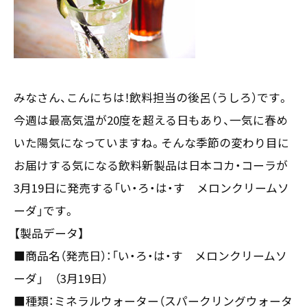
お客様の声
新刊情報
採用TOP
Contents
掲載情報
- 求める人物像
／ 事業紹介
- 人事育成システム
Newsletter
お問い合わせ
- 先輩社員の声
インタビュー
- エントリー一覧
情報セキュリティ基本方針
みなさん、こんにちは！飲料担当の後呂（うしろ）です。
セミナー情報
- TPCでの働き方
コンプライアンス規程
今週は最高気温が20度を超える日もあり、一気に春め
TPCジャーナル
Mail form
プライバシーポリシー
いた陽気になっていますね。そんな季節の変わり目に
［ 24時間受付中 ］
お届けする気になる飲料新製品は日本コカ・コーラが
3月19日に発売する「い・ろ・は・す メロンクリームソ
06-6538-5358
ーダ」です。
［ 9:00-17:00 土日祝除く ］
【製品データ】
■商品名（発売日）：「い・ろ・は・す メロンクリームソ
ーダ」 （3月19日）
TPCマーケティングリサーチ株式会社
■種類：ミネラルウォーター（スパークリングウォータ