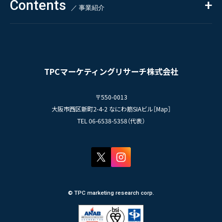
Contents
掲載情報
- 求める人物像
／ 事業紹介
- 人事育成システム
Newsletter
お問い合わせ
- 先輩社員の声
インタビュー
- エントリー一覧
情報セキュリティ基本方針
セミナー情報
- TPCでの働き方
コンプライアンス規程
TPCジャーナル
TPCマーケティングリサーチ株式会社
プライバシーポリシー
〒550-0013
大阪市西区新町2-4-2 なにわ筋SIAビル［
Map
］
TEL 06-6538-5358（代表）
© TPC marketing research corp.