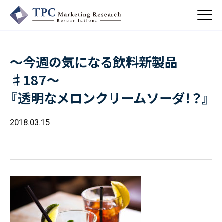
～今週の気になる飲料新製品
About Us
♯187～
／ TPCについて
『透明なメロンクリームソーダ！？』
私たちの強み
Business
会社概要・沿革
／ 事業紹介
2018.03.15
CSR
コンサルティング
Online Shop
依頼・受託調査
／ 事業紹介
- 市場調査
Beauty & Cosmetics
- 競合調査
Topics
Health & Food
／ トピックス
- アンケート調査
- クイックリサーチ
Pharmaceuticals & Medical
ALL
Recruit
Chemical & Life Sciences
自主企画調査
お知らせ
／ 採用情報