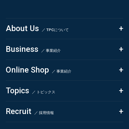
About Us
／ TPCについて
私たちの強み
Business
会社概要・沿革
／ 事業紹介
CSR
コンサルティング
Online Shop
依頼・受託調査
／ 事業紹介
- 市場調査
Beauty & Cosmetics
- 競合調査
Topics
Health & Food
／ トピックス
- アンケート調査
- クイックリサーチ
Pharmaceuticals & Medical
ALL
Recruit
Chemical & Life Sciences
自主企画調査
お知らせ
／ 採用情報
お客様の声
新刊情報
採用TOP