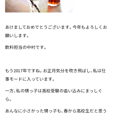
お客様の声
新刊情報
採用TOP
Contents
掲載情報
- 求める人物像
／ 事業紹介
- 人事育成システム
Newsletter
お問い合わせ
あけましておめでとうございます。今年もよろしくお
- 先輩社員の声
インタビュー
- エントリー一覧
情報セキュリティ基本方針
願いします。
セミナー情報
- TPCでの働き方
コンプライアンス規程
TPCジャーナル
飲料担当の中村です。
Mail form
プライバシーポリシー
［ 24時間受付中 ］
もう2017年ですね。お正月気分を吹き飛ばし、私は仕
06-6538-5358
事モードに入っています。
［ 9:00-17:00 土日祝除く ］
一方、私の甥っ子は高校受験の追い込みにまっしぐ
ら。
TPCマーケティングリサーチ株式会社
あんなに小さかった甥っ子も、春から高校生だと思う