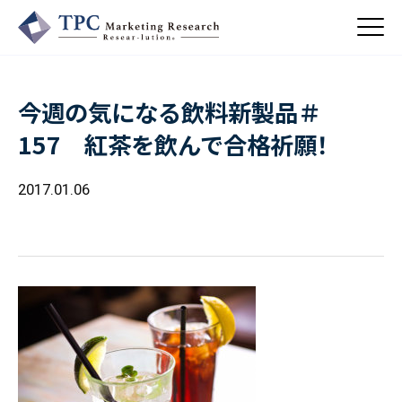
今週の気になる飲料新製品＃
About Us
157 紅茶を飲んで合格祈願！
／ TPCについて
私たちの強み
2017.01.06
Business
会社概要・沿革
／ 事業紹介
CSR
コンサルティング
Online Shop
依頼・受託調査
／ 事業紹介
- 市場調査
Beauty & Cosmetics
- 競合調査
Topics
Health & Food
／ トピックス
- アンケート調査
- クイックリサーチ
Pharmaceuticals & Medical
ALL
Recruit
Chemical & Life Sciences
自主企画調査
お知らせ
／ 採用情報