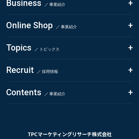
Business
会社概要・沿革
／ 事業紹介
CSR
コンサルティング
Online Shop
依頼・受託調査
／ 事業紹介
- 市場調査
Beauty & Cosmetics
- 競合調査
Topics
Health & Food
／ トピックス
- アンケート調査
- クイックリサーチ
Pharmaceuticals & Medical
ALL
Recruit
Chemical & Life Sciences
自主企画調査
お知らせ
／ 採用情報
お客様の声
新刊情報
採用TOP
Contents
掲載情報
- 求める人物像
／ 事業紹介
- 人事育成システム
Newsletter
お問い合わせ
- 先輩社員の声
インタビュー
- エントリー一覧
情報セキュリティ基本方針
セミナー情報
- TPCでの働き方
コンプライアンス規程
TPCジャーナル
TPCマーケティングリサーチ株式会社
プライバシーポリシー