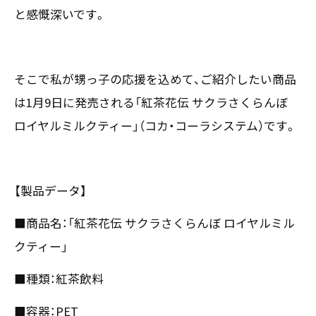
と感慨深いです。
〒550-0013
大阪市西区新町2-4-2 なにわ筋SIAビル［
Map
］
TEL 06-6538-5358（代表）
そこで私が甥っ子の応援を込めて、ご紹介したい商品
は1月9日に発売される「紅茶花伝 サクラさくらんぼ
ロイヤルミルクティー」（コカ・コーラシステム）です。
【製品データ】
■商品名：「紅茶花伝 サクラさくらんぼ ロイヤルミル
クティー」
■種類：紅茶飲料
■容器：PET