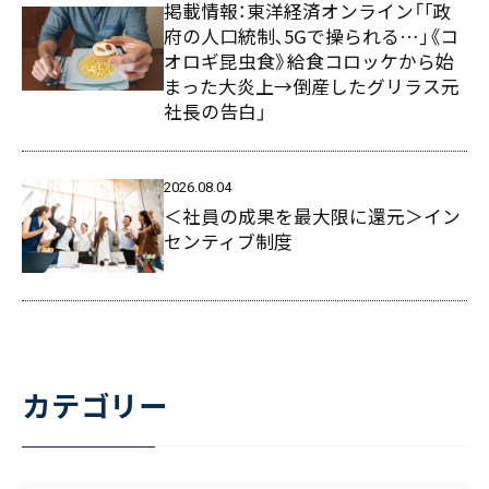
掲載情報：東洋経済オンライン「｢政
府の人口統制､5Gで操られる…｣《コ
オロギ昆虫食》給食コロッケから始
まった大炎上→倒産したグリラス元
社長の告白」
2026.08.04
＜社員の成果を最大限に還元＞イン
センティブ制度
カテゴリー