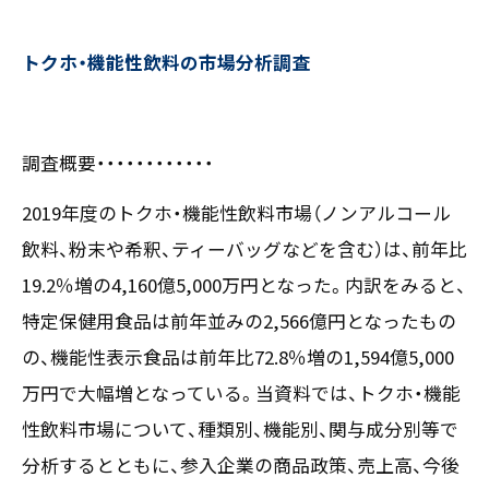
〒550-0013
大阪市西区新町2-4-2 なにわ筋SIAビル［
Map
］
トクホ・機能性飲料の市場分析調査
TEL 06-6538-5358（代表）
調査概要・・・・・・・・・・・・
2019年度のトクホ・機能性飲料市場（ノンアルコール
飲料、粉末や希釈、ティーバッグなどを含む）は、前年比
19.2％増の4,160億5,000万円となった。内訳をみると、
特定保健用食品は前年並みの2,566億円となったもの
の、機能性表示食品は前年比72.8％増の1,594億5,000
万円で大幅増となっている。当資料では、トクホ・機能
性飲料市場について、種類別、機能別、関与成分別等で
分析するとともに、参入企業の商品政策、売上高、今後