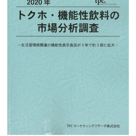
お客様の声
新刊情報
採用TOP
Contents
掲載情報
- 求める人物像
／ 事業紹介
- 人事育成システム
Newsletter
お問い合わせ
- 先輩社員の声
インタビュー
- エントリー一覧
情報セキュリティ基本方針
セミナー情報
- TPCでの働き方
コンプライアンス規程
TPCジャーナル
Mail form
プライバシーポリシー
［ 24時間受付中 ］
06-6538-5358
［ 9:00-17:00 土日祝除く ］
TPCマーケティングリサーチ株式会社