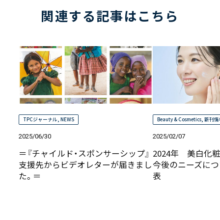
関連する記事はこちら
TPCジャーナル
,
NEWS
Beauty & Cosmetics
,
新刊情
2025/06/30
2025/02/07
＝『チャイルド・スポンサーシップ』
2024年 美白化
支援先からビデオレターが届きまし
今後のニーズにつ
た。＝
表