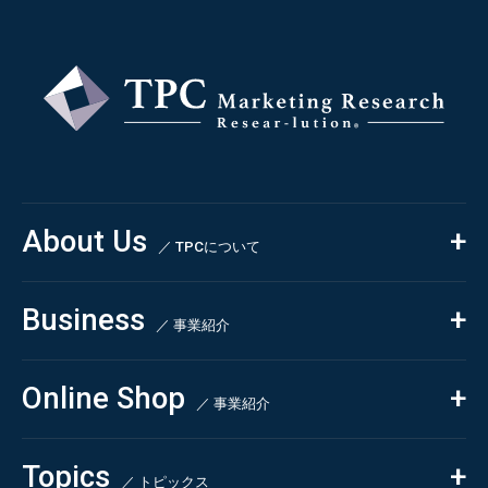
About Us
／ TPCについて
私たちの強み
Business
会社概要・沿革
／ 事業紹介
CSR
コンサルティング
Online Shop
依頼・受託調査
／ 事業紹介
- 市場調査
Beauty & Cosmetics
- 競合調査
Topics
Health & Food
／ トピックス
- アンケート調査