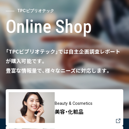
TPCビブリオテック
Online Shop
「TPCビブリオテック」では自主企画調査レポート
が購入可能です。
豊富な情報量で、様々なニーズに対応します。
Beauty & Cosmetics
美容・化粧品