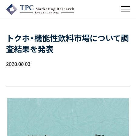
トクホ・機能性飲料市場について調
About Us
査結果を発表
／ TPCについて
私たちの強み
2020.08.03
Business
会社概要・沿革
／ 事業紹介
CSR
コンサルティング
Online Shop
依頼・受託調査
／ 事業紹介
- 市場調査
Beauty & Cosmetics
- 競合調査
Topics
Health & Food
／ トピックス
- アンケート調査
- クイックリサーチ
Pharmaceuticals & Medical
ALL
Recruit
Chemical & Life Sciences
自主企画調査
お知らせ
／ 採用情報