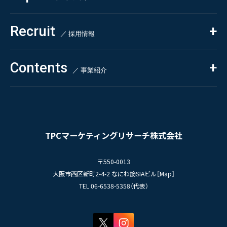
- クイックリサーチ
Pharmaceuticals & Medical
ALL
Recruit
Chemical & Life Sciences
自主企画調査
お知らせ
／ 採用情報
お客様の声
新刊情報
採用TOP
Contents
掲載情報
- 求める人物像
／ 事業紹介
- 人事育成システム
Newsletter
お問い合わせ
- 先輩社員の声
インタビュー
- エントリー一覧
情報セキュリティ基本方針
セミナー情報
- TPCでの働き方
コンプライアンス規程
TPCジャーナル
TPCマーケティングリサーチ株式会社
プライバシーポリシー
〒550-0013
大阪市西区新町2-4-2 なにわ筋SIAビル［
Map
］
TEL 06-6538-5358（代表）