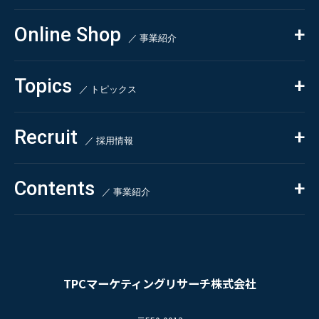
CSR
コンサルティング
Online Shop
依頼・受託調査
／ 事業紹介
- 市場調査
Beauty & Cosmetics
- 競合調査
Topics
Health & Food
／ トピックス
- アンケート調査
- クイックリサーチ
Pharmaceuticals & Medical
ALL
Recruit
Chemical & Life Sciences
自主企画調査
お知らせ
／ 採用情報
お客様の声
新刊情報
採用TOP
Contents
掲載情報
- 求める人物像
／ 事業紹介
- 人事育成システム
Newsletter
お問い合わせ
- 先輩社員の声
インタビュー
- エントリー一覧
情報セキュリティ基本方針
セミナー情報
- TPCでの働き方
コンプライアンス規程
TPCジャーナル
TPCマーケティングリサーチ株式会社
プライバシーポリシー