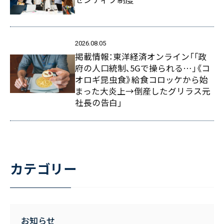
2026.08.05
掲載情報：東洋経済オンライン「｢政
府の人口統制､5Gで操られる…｣《コ
オロギ昆虫食》給食コロッケから始
まった大炎上→倒産したグリラス元
社長の告白」
カテゴリー
お知らせ