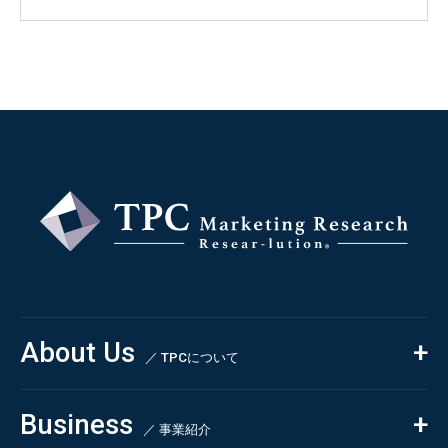
About Us
／ TPCについて
私たちの強み
Business
会社概要・沿革
／ 事業紹介