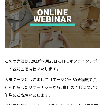
お客様の声
新刊情報
採用TOP
Contents
掲載情報
- 求める人物像
／ 事業紹介
- 人事育成システム
Newsletter
お問い合わせ
- 先輩社員の声
インタビュー
- エントリー一覧
情報セキュリティ基本方針
セミナー情報
- TPCでの働き方
コンプライアンス規程
TPCジャーナル
Mail form
プライバシーポリシー
［ 24時間受付中 ］
この度弊社は、2023年4月20日にTPCオンラインレポ
ート説明会を開催いたします。
06-6538-5358
［ 9:00-17:00 土日祝除く ］
人気テーマにつきまして、1テーマ20～30分程度で資
料を作成したリサーチャーから、資料の内容について
簡単にご説明いたします。
TPCマーケティングリサーチ株式会社