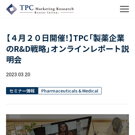
【４月２０日開催！】TPC「製薬企業
About Us
のR&D戦略」オンラインレポート説
／ TPCについて
明会
私たちの強み
Business
会社概要・沿革
／ 事業紹介
2023.03.20
CSR
コンサルティング
Online Shop
依頼・受託調査
／ 事業紹介
セミナー情報
Pharmaceuticals & Medical
- 市場調査
Beauty & Cosmetics
- 競合調査
Topics
Health & Food
／ トピックス
- アンケート調査
- クイックリサーチ
Pharmaceuticals & Medical
ALL
Recruit
Chemical & Life Sciences
自主企画調査
お知らせ
／ 採用情報