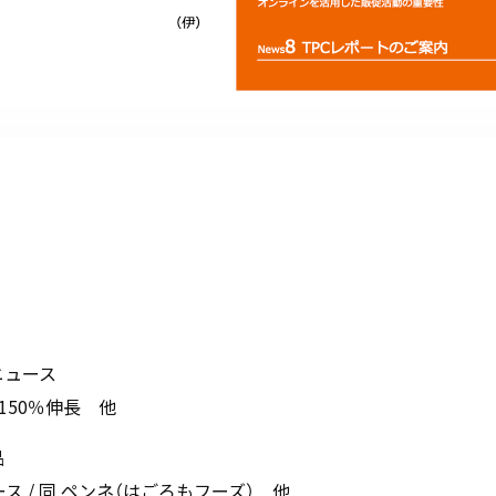
ニュース
50％伸長 他
品
ース / 同 ペンネ（はごろもフーズ） 他