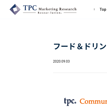
Top
TPCマーケティングリサーチ株式会社
フード＆ドリンク
〒550-0013
大阪市西区新町2-4-2 なにわ筋SIAビル［
Map
］
TEL 06-6538-5358（代表）
2020.09.03
お問い合わせ・お見積り