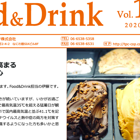
お知らせ
- 求める人物像
- 人事育成システム
新刊情報
- 先輩社員の声
掲載情報
- エントリー一覧
Newsletter
- TPCでの働き方
インタビュー
セミナー情報
TPCジャーナル