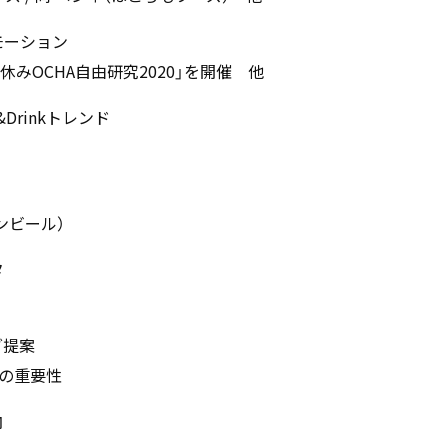
モーション
みOCHA自由研究2020」を開催 他
&Drinkトレンド
ンビール）
タ
グ提案
の重要性
内