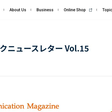
About Us
Business
Online Shop
Topi
About Us
Business
私たちの強み
コンサルティング
ニュースレター Vol.15
会社概要・沿革
依頼・受託調査
CSR
- 市場調査
- 競合調査
- アンケート調査
- クイックリサーチ
自主企画調査
お客様の声
Topics
Recruit
ALL
採用TOP