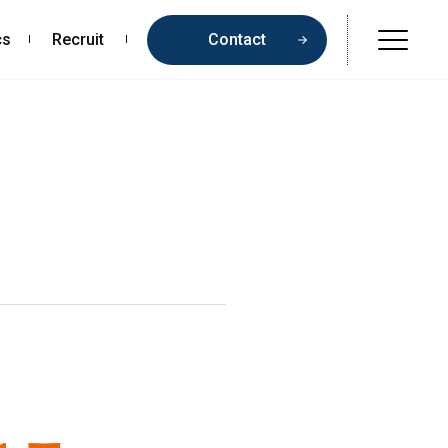
cs
Recruit
Contact
Online Shop
Beauty & Cosmetics
Health & Food
Pharmaceuticals & Medical
Chemical & Life Sciences
Contents
お問い合わせ