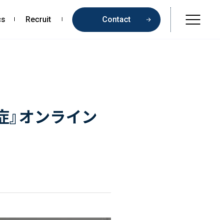
cs
Recruit
Contact
Online Shop
Beauty & Cosmetics
Health & Food
知症』オンライン
Pharmaceuticals & Medical
Chemical & Life Sciences
Contents
お問い合わせ