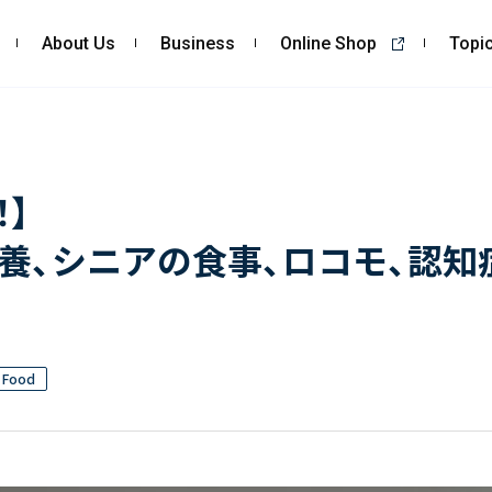
About Us
Business
Online Shop
Topi
About Us
Business
私たちの強み
コンサルティング
！】
会社概要・沿革
依頼・受託調査
栄養、シニアの食事、ロコモ、認
CSR
- 市場調査
- 競合調査
- アンケート調査
- クイックリサーチ
& Food
自主企画調査
お客様の声
Topics
Recruit
ALL
採用TOP