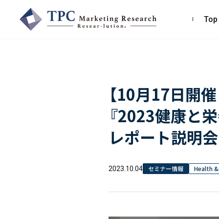
Top
TPCマーケティングリサーチ株式会社
【10月17日開催
〒550-0013
大阪市西区新町2-4-2 なにわ筋SIAビル［
Map
］
『2023健康と
TEL 06-6538-5358（代表）
レポート説明会
セミナー情報
Health 
2023.10.04
お問い合わせ・お見積り