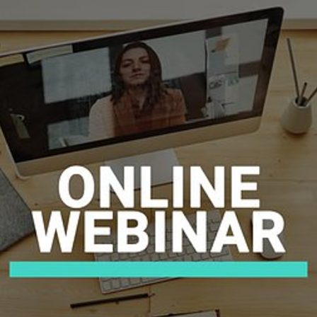
お知らせ
- 求める人物像
- 人事育成システム
新刊情報
- 先輩社員の声
掲載情報
- エントリー一覧
Newsletter
- TPCでの働き方
インタビュー
セミナー情報
TPCジャーナル