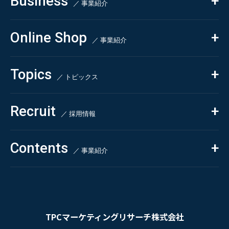
Business
会社概要・沿革
／ 事業紹介
CSR
コンサルティング
Online Shop
依頼・受託調査
／ 事業紹介
- 市場調査
Beauty & Cosmetics
- 競合調査
Topics
Health & Food
／ トピックス
- アンケート調査
- クイックリサーチ
Pharmaceuticals & Medical
ALL
Recruit
Chemical & Life Sciences
自主企画調査
お知らせ
／ 採用情報
お客様の声
新刊情報
採用TOP
Contents
掲載情報
- 求める人物像
／ 事業紹介
- 人事育成システム
Newsletter
お問い合わせ
- 先輩社員の声
インタビュー
- エントリー一覧
情報セキュリティ基本方針
セミナー情報
- TPCでの働き方
コンプライアンス規程
TPCジャーナル
TPCマーケティングリサーチ株式会社
プライバシーポリシー