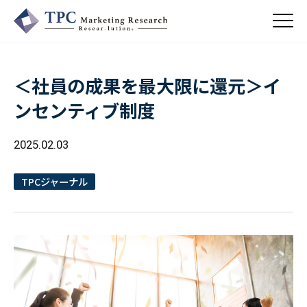
＜社員の成果を最大限に還元＞イ
About Us
ンセンティブ制度
／ TPCについて
私たちの強み
2025.02.03
Business
会社概要・沿革
／ 事業紹介
CSR
コンサルティング
TPCジャーナル
Online Shop
依頼・受託調査
／ 事業紹介
- 市場調査
Beauty & Cosmetics
- 競合調査
Topics
Health & Food
／ トピックス
- アンケート調査
- クイックリサーチ
Pharmaceuticals & Medical
ALL
Recruit
Chemical & Life Sciences
自主企画調査
お知らせ
／ 採用情報