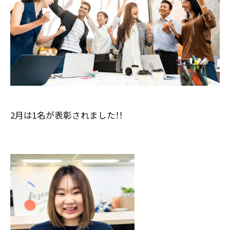
お客様の声
新刊情報
採用TOP
Contents
掲載情報
- 求める人物像
／ 事業紹介
- 人事育成システム
Newsletter
お問い合わせ
- 先輩社員の声
インタビュー
- エントリー一覧
情報セキュリティ基本方針
セミナー情報
- TPCでの働き方
コンプライアンス規程
TPCジャーナル
Mail form
プライバシーポリシー
2月は1名が表彰されました！！
［ 24時間受付中 ］
06-6538-5358
［ 9:00-17:00 土日祝除く ］
TPCマーケティングリサーチ株式会社