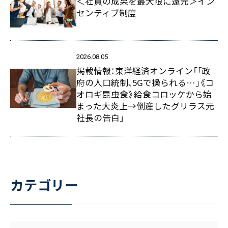
＜社員の成果を最大限に還元＞イン
センティブ制度
2026.08.05
掲載情報：東洋経済オンライン「｢政
府の人口統制､5Gで操られる…｣《コ
オロギ昆虫食》給食コロッケから始
まった大炎上→倒産したグリラス元
社長の告白」
カテゴリー