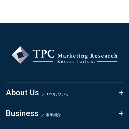
About Us
／ TPCについて
私たちの強み
Business
会社概要・沿革
／ 事業紹介
CSR
コンサルティング