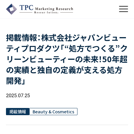
掲載情報：株式会社ジャパンビュー
About Us
ティプロダクツ「“処方でつくる”ク
／ TPCについて
リーンビューティーの未来！50年超
私たちの強み
Business
会社概要・沿革
の実績と独自の定義が支える処方
／ 事業紹介
CSR
開発」
コンサルティング
Online Shop
依頼・受託調査
／ 事業紹介
2025.07.25
- 市場調査
Beauty & Cosmetics
- 競合調査
Topics
Health & Food
／ トピックス
掲載情報
Beauty & Cosmetics
- アンケート調査
- クイックリサーチ
Pharmaceuticals & Medical
ALL
Recruit
Chemical & Life Sciences
自主企画調査
お知らせ
／ 採用情報