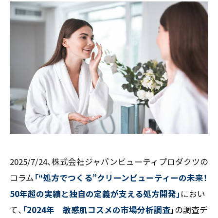
お客様の声
新刊情報
採用TOP
Contents
掲載情報
- 求める人物像
／ 事業紹介
- 人事育成システム
Newsletter
お問い合わせ
- 先輩社員の声
インタビュー
- エントリー一覧
情報セキュリティ基本方針
セミナー情報
- TPCでの働き方
コンプライアンス規程
TPCジャーナル
Mail form
プライバシーポリシー
［ 24時間受付中 ］
06-6538-5358
2025/7/24、株式会社ジャパンビューティプロダクツの
［ 9:00-17:00 土日祝除く ］
コラム
「“処方でつくる”クリーンビューティーの未来！
50年超の実績と独自の定義が支える処方開発
」
におい
TPCマーケティングリサーチ株式会社
て、
「2024年 敏感肌コスメの市場分析調査
」
の調査デ