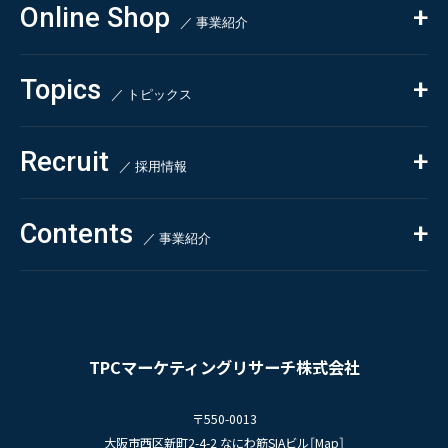
Online Shop
依頼・受託調査
／ 事業紹介
- 市場調査
Beauty & Cosmetics
- 競合調査
Topics
Health & Food
／ トピックス
- アンケート調査
- クイックリサーチ
Pharmaceuticals & Medical
ALL
Recruit
Chemical & Life Sciences
自主企画調査
お知らせ
／ 採用情報
お客様の声
新刊情報
採用TOP
Contents
掲載情報
- 求める人物像
／ 事業紹介
- 人事育成システム
Newsletter
お問い合わせ
- 先輩社員の声
インタビュー
- エントリー一覧
情報セキュリティ基本方針
セミナー情報
- TPCでの働き方
コンプライアンス規程
TPCジャーナル
TPCマーケティングリサーチ株式会社
プライバシーポリシー
〒550-0013
大阪市西区新町2-4-2 なにわ筋SIAビル［
Map
］