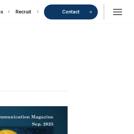
cs
Recruit
Contact
Online Shop
Beauty & Cosmetics
Health & Food
Pharmaceuticals & Medical
Chemical & Life Sciences
Contents
お問い合わせ