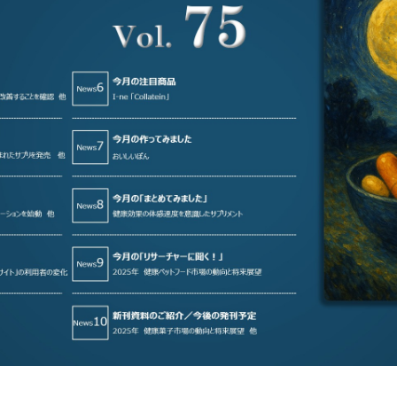
お知らせ
- 求める人物像
- 人事育成システム
新刊情報
- 先輩社員の声
掲載情報
- エントリー一覧
Newsletter
- TPCでの働き方
インタビュー
セミナー情報
TPCジャーナル