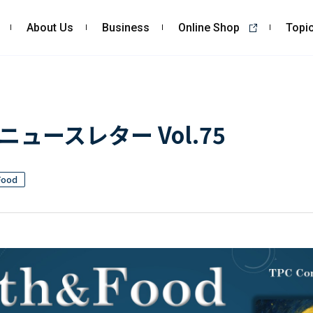
About Us
Business
Online Shop
Topi
About Us
Business
私たちの強み
コンサルティング
ュースレター Vol.75
会社概要・沿革
依頼・受託調査
CSR
- 市場調査
Food
- 競合調査
- アンケート調査
- クイックリサーチ
自主企画調査
お客様の声
Topics
Recruit
ALL
採用TOP