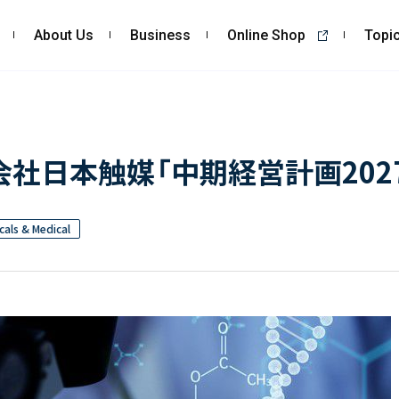
About Us
Business
Online Shop
Topi
About Us
Business
私たちの強み
コンサルティング
社日本触媒「中期経営計画202
会社概要・沿革
依頼・受託調査
CSR
- 市場調査
als & Medical
- 競合調査
- アンケート調査
- クイックリサーチ
自主企画調査
お客様の声
Topics
Recruit
ALL
採用TOP