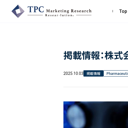
Top
TPCマーケティングリサーチ株式会社
掲載情報：株式会
〒550-0013
大阪市西区新町2-4-2 なにわ筋SIAビル［
Map
］
TEL 06-6538-5358（代表）
掲載情報
Pharmaceutic
2025.10.03
お問い合わせ・お見積り