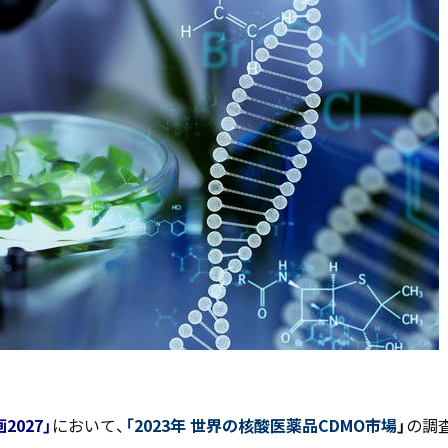
お知らせ
- 求める人物像
- 人事育成システム
新刊情報
- 先輩社員の声
掲載情報
- エントリー一覧
Newsletter
- TPCでの働き方
インタビュー
セミナー情報
TPCジャーナル
027」
において、
「
2023年 世界の核酸医薬品CDMO市場
」
の調