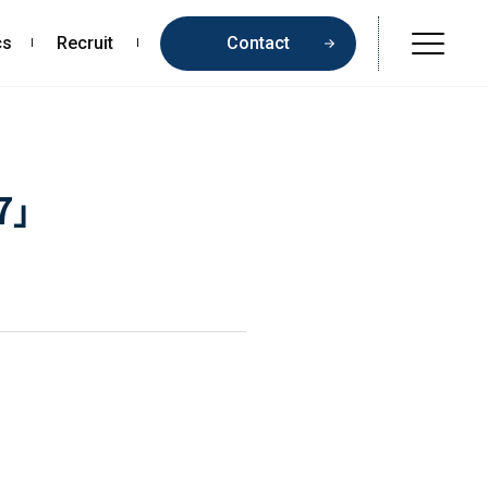
cs
Recruit
Contact
Online Shop
Beauty & Cosmetics
7」
Health & Food
Pharmaceuticals & Medical
Chemical & Life Sciences
Contents
お問い合わせ