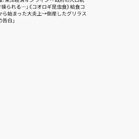
Gで操られる…｣《コオロギ昆虫食》給食コ
から始まった大炎上→倒産したグリラス
の告白」