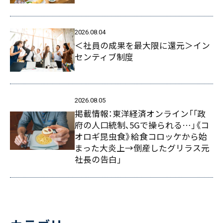
2026.08.04
＜社員の成果を最大限に還元＞イン
センティブ制度
2026.08.05
掲載情報：東洋経済オンライン「｢政
府の人口統制､5Gで操られる…｣《コ
オロギ昆虫食》給食コロッケから始
まった大炎上→倒産したグリラス元
社長の告白」