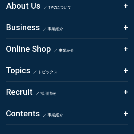
About Us
／ TPCについて
私たちの強み
Business
会社概要・沿革
／ 事業紹介
CSR
コンサルティング
Online Shop
依頼・受託調査
／ 事業紹介
- 市場調査
Beauty & Cosmetics
- 競合調査
Topics
Health & Food
／ トピックス
- アンケート調査
- クイックリサーチ
Pharmaceuticals & Medical
ALL
Recruit
Chemical & Life Sciences
自主企画調査
お知らせ
／ 採用情報
お客様の声
新刊情報
採用TOP
Contents
掲載情報
- 求める人物像
／ 事業紹介
- 人事育成システム
Newsletter
お問い合わせ
- 先輩社員の声
インタビュー