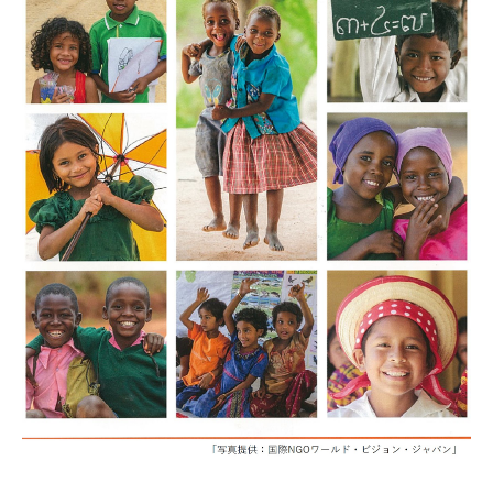
お客様の声
新刊情報
採用TOP
Contents
掲載情報
- 求める人物像
／ 事業紹介
- 人事育成システム
Newsletter
お問い合わせ
- 先輩社員の声
インタビュー
- エントリー一覧
情報セキュリティ基本方針
セミナー情報
- TPCでの働き方
コンプライアンス規程
TPCジャーナル
Mail form
プライバシーポリシー
［ 24時間受付中 ］
06-6538-5358
［ 9:00-17:00 土日祝除く ］
TPCマーケティングリサーチ株式会社