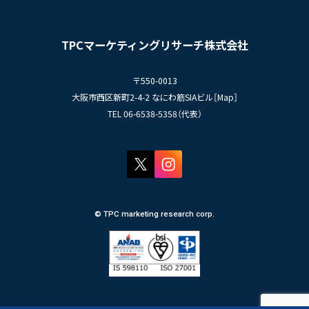
- エントリー一覧
情報セキュリティ基本方針
セミナー情報
- TPCでの働き方
コンプライアンス規程
TPCジャーナル
TPCマーケティングリサーチ株式会社
プライバシーポリシー
〒550-0013
大阪市西区新町2-4-2 なにわ筋SIAビル［
Map
］
TEL 06-6538-5358（代表）
© TPC marketing research corp.