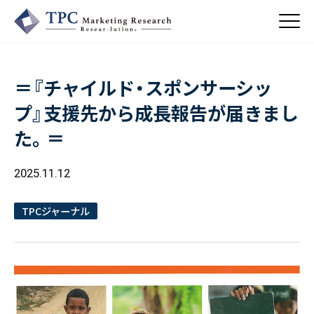
＝『チャイルド・スポンサーシッ
About Us
プ』支援先から成長報告が届きまし
／ TPCについて
た。＝
私たちの強み
Business
会社概要・沿革
／ 事業紹介
2025.11.12
CSR
コンサルティング
Online Shop
依頼・受託調査
／ 事業紹介
TPCジャーナル
- 市場調査
Beauty & Cosmetics
- 競合調査
Topics
Health & Food
／ トピックス
- アンケート調査
- クイックリサーチ
Pharmaceuticals & Medical
ALL
Recruit
Chemical & Life Sciences
自主企画調査
お知らせ
／ 採用情報