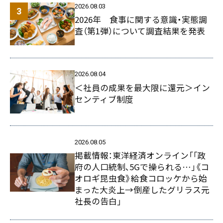
2026.08.03
2026年 食事に関する意識・実態調
査（第1弾）について調査結果を発表
2026.08.04
＜社員の成果を最大限に還元＞イン
センティブ制度
2026.08.05
掲載情報：東洋経済オンライン「｢政
府の人口統制､5Gで操られる…｣《コ
オロギ昆虫食》給食コロッケから始
まった大炎上→倒産したグリラス元
社長の告白」