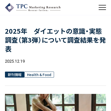
2025年 ダイエットの意識・実態
About Us
調査（第3弾）について調査結果を発
／ TPCについて
表
私たちの強み
Business
会社概要・沿革
／ 事業紹介
2025.12.19
CSR
コンサルティング
Online Shop
依頼・受託調査
／ 事業紹介
新刊情報
Health & Food
- 市場調査
Beauty & Cosmetics
- 競合調査
Topics
Health & Food
／ トピックス
- アンケート調査
- クイックリサーチ
Pharmaceuticals & Medical
ALL
Recruit
Chemical & Life Sciences
自主企画調査
お知らせ
／ 採用情報