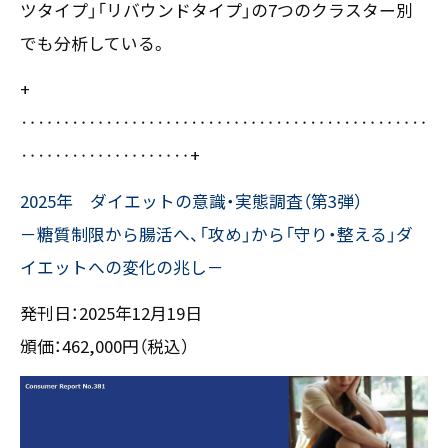
ツタイプ」「リバウンドタイプ」の7つのクラスター別
〒550-0013
でも分析している。
大阪市西区新町2-4-2 なにわ筋SIAビル［
Map
］
TEL 06-6538-5358（代表）
+
‥‥‥‥‥‥‥‥‥‥‥‥‥‥‥‥‥‥‥‥‥‥‥‥
‥‥‥‥‥‥‥‥‥‥+
2025年 ダイエットの意識・実態調査（第3弾）
－糖質制限から腸活へ、「攻め」から「守り・整える」ダ
イエットへの変化の兆し－
発刊日：2025年12月19日
頒価：462,000円（税込）