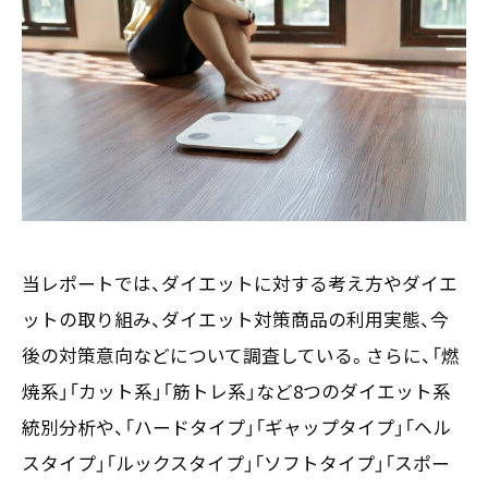
お客様の声
新刊情報
採用TOP
Contents
掲載情報
- 求める人物像
／ 事業紹介
- 人事育成システム
Newsletter
お問い合わせ
- 先輩社員の声
インタビュー
- エントリー一覧
情報セキュリティ基本方針
セミナー情報
- TPCでの働き方
コンプライアンス規程
TPCジャーナル
Mail form
プライバシーポリシー
［ 24時間受付中 ］
当レポートでは、ダイエットに対する考え方やダイエ
ットの取り組み、ダイエット対策商品の利用実態、今
06-6538-5358
後の対策意向などについて調査している。さらに、「燃
［ 9:00-17:00 土日祝除く ］
焼系」「カット系」「筋トレ系」など8つのダイエット系
統別分析や、「ハードタイプ」「ギャップタイプ」「ヘル
スタイプ」「ルックスタイプ」「ソフトタイプ」「スポー
TPCマーケティングリサーチ株式会社