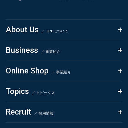
About Us
／ TPCについて
私たちの強み
Business
会社概要・沿革
／ 事業紹介
CSR
コンサルティング
Online Shop
依頼・受託調査
／ 事業紹介
- 市場調査
Beauty & Cosmetics
- 競合調査
Topics
Health & Food
／ トピックス
- アンケート調査
- クイックリサーチ
Pharmaceuticals & Medical
ALL
Recruit
Chemical & Life Sciences
自主企画調査
お知らせ
／ 採用情報
お客様の声
新刊情報
採用TOP