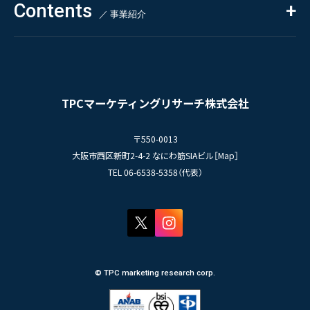
Contents
掲載情報
- 求める人物像
／ 事業紹介
- 人事育成システム
Newsletter
お問い合わせ
- 先輩社員の声
インタビュー
- エントリー一覧
情報セキュリティ基本方針
セミナー情報
- TPCでの働き方
コンプライアンス規程
TPCジャーナル
TPCマーケティングリサーチ株式会社
プライバシーポリシー
〒550-0013
大阪市西区新町2-4-2 なにわ筋SIAビル［
Map
］
TEL 06-6538-5358（代表）
© TPC marketing research corp.