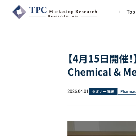
Top
TPCマーケティングリサーチ株式会社
【4月15日開催！
〒550-0013
大阪市西区新町2-4-2 なにわ筋SIAビル［
Map
］
Chemical 
TEL 06-6538-5358（代表）
セミナー情報
Pharmace
2026.04.01
お問い合わせ・お見積り