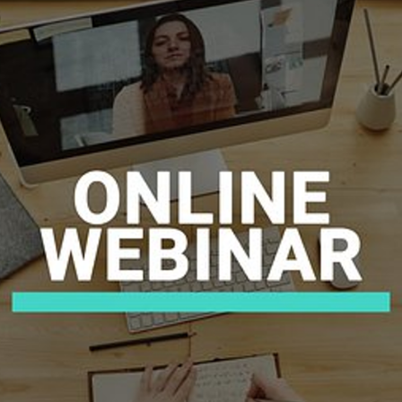
お知らせ
- 求める人物像
- 人事育成システム
新刊情報
- 先輩社員の声
掲載情報
- エントリー一覧
Newsletter
- TPCでの働き方
インタビュー
セミナー情報
TPCジャーナル