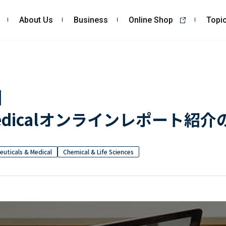
About Us
Business
Online Shop
Topi
About Us
Business
私たちの強み
コンサルティング
】
会社概要・沿革
依頼・受託調査
& Medicalオンラインレポート紹
CSR
- 市場調査
- 競合調査
- アンケート調査
uticals & Medical
Chemical & Life Sciences
- クイックリサーチ
自主企画調査
お客様の声
Topics
Recruit
ALL
採用TOP