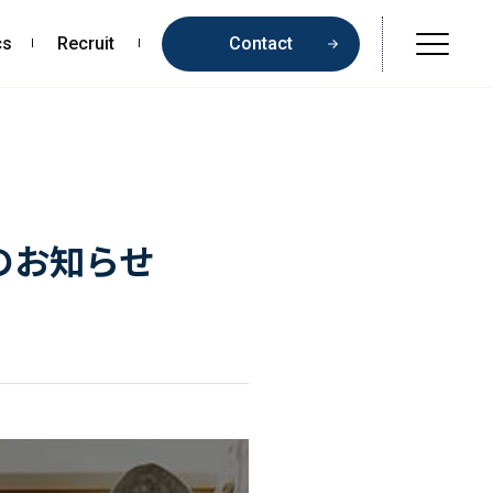
cs
Recruit
Contact
Online Shop
Beauty & Cosmetics
Health & Food
介のお知らせ
Pharmaceuticals & Medical
Chemical & Life Sciences
Contents
お問い合わせ