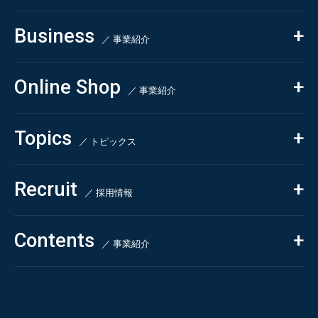
私たちの強み
Business
会社概要・沿革
／ 事業紹介
CSR
コンサルティング
Online Shop
依頼・受託調査
／ 事業紹介
- 市場調査
Beauty & Cosmetics
- 競合調査
Topics
Health & Food
／ トピックス
- アンケート調査
- クイックリサーチ
Pharmaceuticals & Medical
ALL
Recruit
Chemical & Life Sciences
自主企画調査
お知らせ
／ 採用情報
お客様の声
新刊情報
採用TOP
Contents
掲載情報
- 求める人物像
／ 事業紹介
- 人事育成システム
Newsletter
お問い合わせ
- 先輩社員の声
インタビュー
- エントリー一覧
情報セキュリティ基本方針
セミナー情報
- TPCでの働き方
コンプライアンス規程