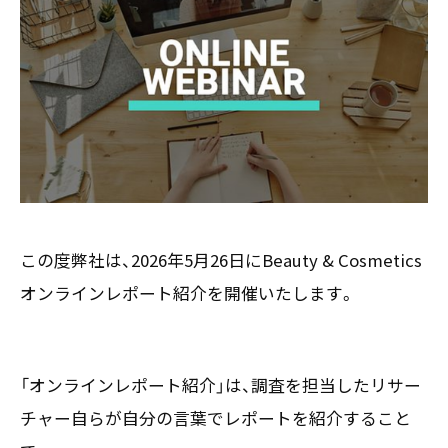
お客様の声
新刊情報
採用TOP
Contents
掲載情報
- 求める人物像
／ 事業紹介
- 人事育成システム
Newsletter
お問い合わせ
- 先輩社員の声
インタビュー
- エントリー一覧
情報セキュリティ基本方針
セミナー情報
- TPCでの働き方
コンプライアンス規程
TPCジャーナル
Mail form
プライバシーポリシー
［ 24時間受付中 ］
この度弊社は、2026年5月26日にBeauty & Cosmetics
オンラインレポート紹介を開催いたします。
06-6538-5358
［ 9:00-17:00 土日祝除く ］
「オンラインレポート紹介」は、調査を担当したリサー
チャー自らが自分の言葉でレポートを紹介すること
TPCマーケティングリサーチ株式会社