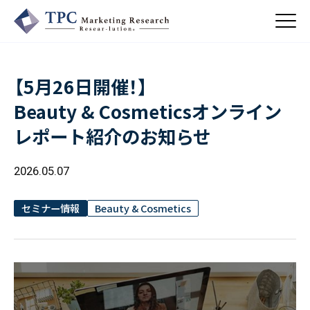
【5月26日開催！】
About Us
Beauty & Cosmeticsオンライン
／ TPCについて
レポート紹介のお知らせ
私たちの強み
Business
会社概要・沿革
／ 事業紹介
2026.05.07
CSR
コンサルティング
Online Shop
依頼・受託調査
／ 事業紹介
セミナー情報
Beauty & Cosmetics
- 市場調査
Beauty & Cosmetics
- 競合調査
Topics
Health & Food
／ トピックス
- アンケート調査
- クイックリサーチ
Pharmaceuticals & Medical
ALL
Recruit
Chemical & Life Sciences
自主企画調査
お知らせ
／ 採用情報