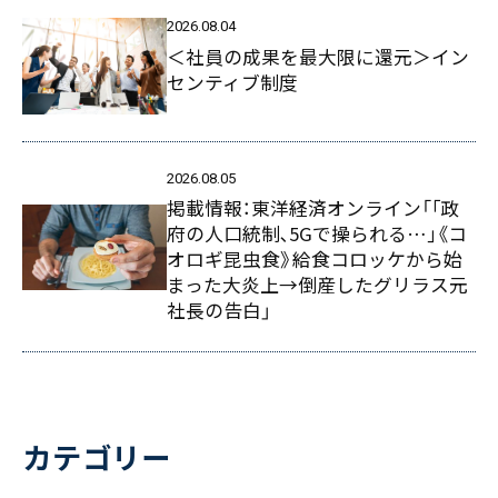
2026.08.04
＜社員の成果を最大限に還元＞イン
センティブ制度
2026.08.05
掲載情報：東洋経済オンライン「｢政
府の人口統制､5Gで操られる…｣《コ
オロギ昆虫食》給食コロッケから始
まった大炎上→倒産したグリラス元
社長の告白」
カテゴリー