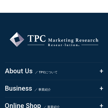
About Us
／ TPCについて
私たちの強み
Business
会社概要・沿革
／ 事業紹介
CSR
コンサルティング
Online Shop
依頼・受託調査
／ 事業紹介