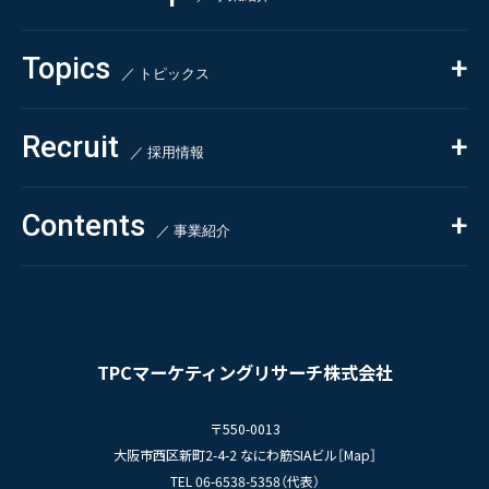
- 市場調査
Beauty & Cosmetics
- 競合調査
Topics
Health & Food
／ トピックス
- アンケート調査
- クイックリサーチ
Pharmaceuticals & Medical
ALL
Recruit
Chemical & Life Sciences
自主企画調査
お知らせ
／ 採用情報
お客様の声
新刊情報
採用TOP
Contents
掲載情報
- 求める人物像
／ 事業紹介
- 人事育成システム
Newsletter
お問い合わせ
- 先輩社員の声
インタビュー
- エントリー一覧
情報セキュリティ基本方針
セミナー情報
- TPCでの働き方
コンプライアンス規程
TPCジャーナル
TPCマーケティングリサーチ株式会社
プライバシーポリシー
〒550-0013
大阪市西区新町2-4-2 なにわ筋SIAビル［
Map
］
TEL 06-6538-5358（代表）