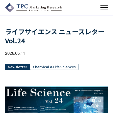
ライフサイエンス ニュースレター
About Us
Vol.24
／ TPCについて
私たちの強み
2026.05.11
Business
会社概要・沿革
／ 事業紹介
CSR
コンサルティング
Newsletter
Chemical & Life Sciences
Online Shop
依頼・受託調査
／ 事業紹介
- 市場調査
Beauty & Cosmetics
- 競合調査
Topics
Health & Food
／ トピックス
- アンケート調査
- クイックリサーチ
Pharmaceuticals & Medical
ALL
Recruit
Chemical & Life Sciences
自主企画調査
お知らせ
／ 採用情報