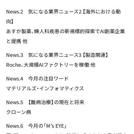
〒550-0013
News.2 気になる業界ニュース2 【海外における動
大阪市西区新町2-4-2 なにわ筋SIAビル［
Map
］
向】
TEL 06-6538-5358（代表）
あすか製薬、婦人科疾患の新規標的探索でAI創薬企業
と提携 他
News.3 気になる業界ニュース3 【製造関連】
Roche、大規模AIファクトリーを稼働 他
News.4 今月の注目ワード
マテリアルズ・インフォマティクス
News.5 【難病治療】の現在と将来
クローン病
News.6 今月の「M’s EYE」