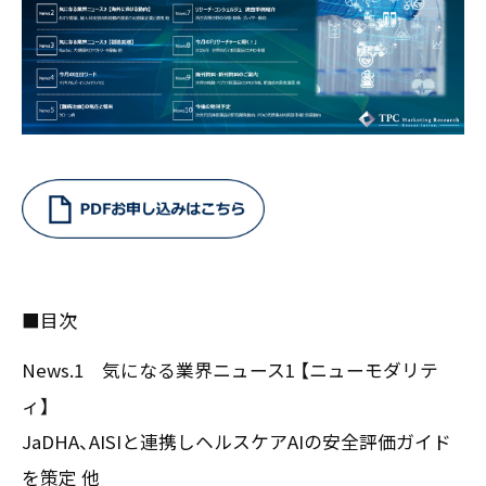
お客様の声
新刊情報
採用TOP
Contents
掲載情報
- 求める人物像
／ 事業紹介
- 人事育成システム
Newsletter
お問い合わせ
- 先輩社員の声
インタビュー
- エントリー一覧
情報セキュリティ基本方針
セミナー情報
- TPCでの働き方
コンプライアンス規程
TPCジャーナル
Mail form
プライバシーポリシー
［ 24時間受付中 ］
■目次
06-6538-5358
［ 9:00-17:00 土日祝除く ］
News.1 気になる業界ニュース1 【ニューモダリテ
ィ】
JaDHA、AISIと連携しヘルスケアAIの安全評価ガイド
TPCマーケティングリサーチ株式会社
を策定 他