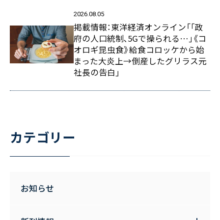
2026.08.05
掲載情報：東洋経済オンライン「｢政
府の人口統制､5Gで操られる…｣《コ
オロギ昆虫食》給食コロッケから始
まった大炎上→倒産したグリラス元
社長の告白」
カテゴリー
お知らせ