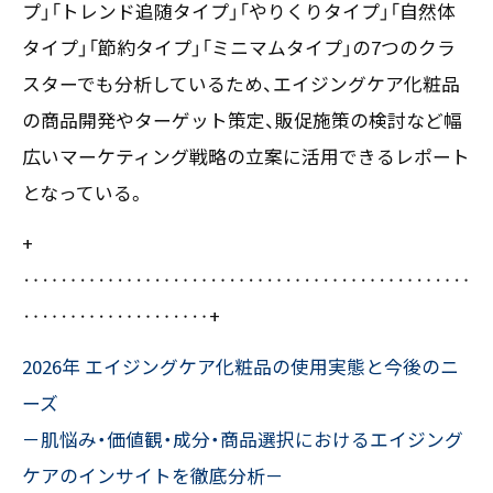
プ」「トレンド追随タイプ」「やりくりタイプ」「自然体
〒550-0013
タイプ」「節約タイプ」「ミニマムタイプ」の7つのクラ
大阪市西区新町2-4-2 なにわ筋SIAビル［
Map
］
スターでも分析しているため、エイジングケア化粧品
TEL 06-6538-5358（代表）
の商品開発やターゲット策定、販促施策の検討など幅
広いマーケティング戦略の立案に活用できるレポート
となっている。
+
‥‥‥‥‥‥‥‥‥‥‥‥‥‥‥‥‥‥‥‥‥‥‥‥
‥‥‥‥‥‥‥‥‥‥+
2026年 エイジングケア化粧品の使用実態と今後のニ
ーズ
－肌悩み・価値観・成分・商品選択におけるエイジング
ケアのインサイトを徹底分析－