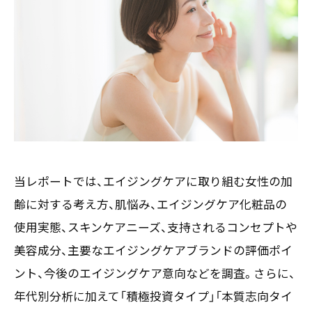
お客様の声
新刊情報
採用TOP
Contents
掲載情報
- 求める人物像
／ 事業紹介
- 人事育成システム
Newsletter
お問い合わせ
- 先輩社員の声
インタビュー
- エントリー一覧
情報セキュリティ基本方針
セミナー情報
- TPCでの働き方
コンプライアンス規程
TPCジャーナル
Mail form
プライバシーポリシー
［ 24時間受付中 ］
当レポートでは、エイジングケアに取り組む女性の加
齢に対する考え方、肌悩み、エイジングケア化粧品の
06-6538-5358
使用実態、スキンケアニーズ、支持されるコンセプトや
［ 9:00-17:00 土日祝除く ］
美容成分、主要なエイジングケアブランドの評価ポイ
ント、今後のエイジングケア意向などを調査。さらに、
年代別分析に加えて「積極投資タイプ」「本質志向タイ
TPCマーケティングリサーチ株式会社