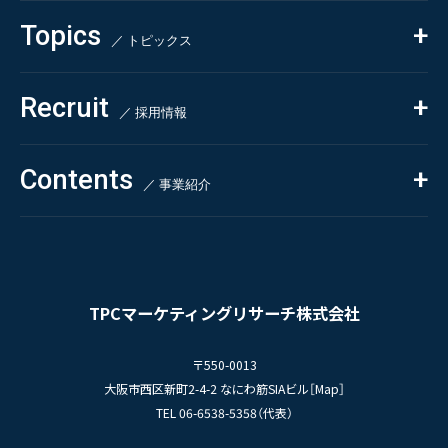
Beauty & Cosmetics
- 競合調査
Topics
Health & Food
／ トピックス
- アンケート調査
- クイックリサーチ
Pharmaceuticals & Medical
ALL
Recruit
Chemical & Life Sciences
自主企画調査
お知らせ
／ 採用情報
お客様の声
新刊情報
採用TOP
Contents
掲載情報
- 求める人物像
／ 事業紹介
- 人事育成システム
Newsletter
お問い合わせ
- 先輩社員の声
インタビュー
- エントリー一覧
情報セキュリティ基本方針
セミナー情報
- TPCでの働き方
コンプライアンス規程
TPCジャーナル
TPCマーケティングリサーチ株式会社
プライバシーポリシー
〒550-0013
大阪市西区新町2-4-2 なにわ筋SIAビル［
Map
］
TEL 06-6538-5358（代表）