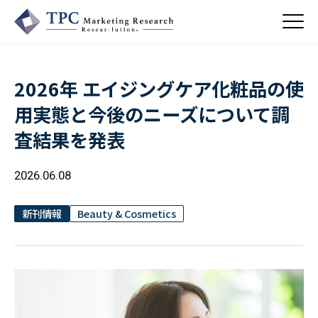
2026年 エイジングケア化粧品の使
About Us
用実態と今後のニーズについて調
／ TPCについて
査結果を発表
私たちの強み
Business
会社概要・沿革
／ 事業紹介
2026.06.08
CSR
コンサルティング
Online Shop
依頼・受託調査
／ 事業紹介
新刊情報
Beauty & Cosmetics
- 市場調査
Beauty & Cosmetics
- 競合調査
Topics
Health & Food
／ トピックス
- アンケート調査
- クイックリサーチ
Pharmaceuticals & Medical
ALL
Recruit
Chemical & Life Sciences
自主企画調査
お知らせ
／ 採用情報