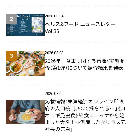
2026.08.04
ヘルス&フード ニュースレター
Vol.86
2026.08.03
2026年 食事に関する意識・実態調
査（第1弾）について調査結果を発表
2026.08.05
掲載情報：東洋経済オンライン「｢政
府の人口統制､5Gで操られる…｣《コ
オロギ昆虫食》給食コロッケから始
まった大炎上→倒産したグリラス元
社長の告白」