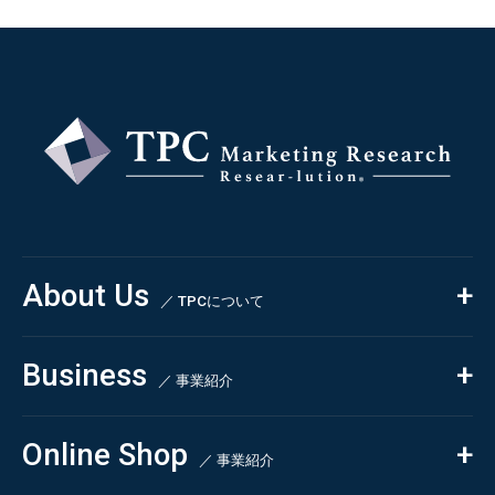
About Us
／ TPCについて
私たちの強み
Business
会社概要・沿革
／ 事業紹介
CSR
コンサルティング
Online Shop
依頼・受託調査
／ 事業紹介
- 市場調査