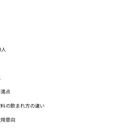
0人
況
不満点
飲料の飲まれ方の違い
飲用意向