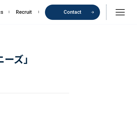
cs
Recruit
Contact
Online Shop
Beauty & Cosmetics
ニーズ」
Health & Food
Pharmaceuticals & Medical
Chemical & Life Sciences
Contents
お問い合わせ