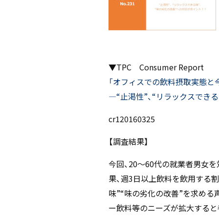
Mail form
［ 24時間受付中 ］
▼TPC Consumer Report
電話で相談する
「オフィスでの飲料摂取実態と
06-6538-5358
―“止渇性”、“リラックスできる
［ 9:00-17:00 土日祝除く ］
cr120160325
【調査結果】
今回、20～60代の就業者男
果、週3日以上飲料を飲用する割
味”“味の劣化の改善”を求め
ー飲料等のニーズが拡大すると