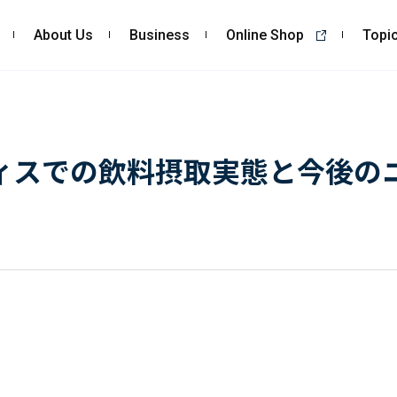
About Us
Business
Online Shop
Topi
About Us
Business
私たちの強み
コンサルティング
ィスでの飲料摂取実態と今後の
会社概要・沿革
依頼・受託調査
CSR
- 市場調査
- 競合調査
- アンケート調査
- クイックリサーチ
自主企画調査
お客様の声
Topics
Recruit
ALL
採用TOP