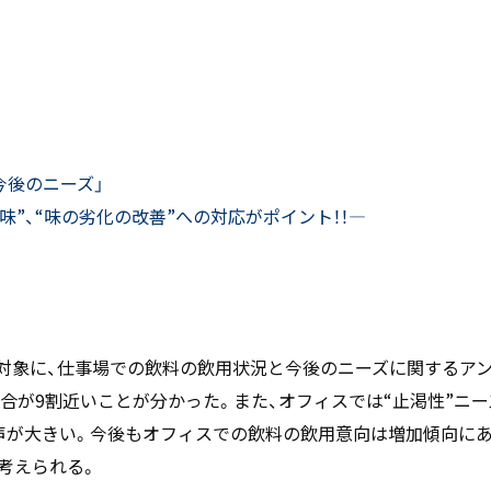
お知らせ
- 求める人物像
- 人事育成システム
新刊情報
- 先輩社員の声
掲載情報
- エントリー一覧
Newsletter
- TPCでの働き方
インタビュー
今後のニーズ」
セミナー情報
味”、“味の劣化の改善”への対応がポイント！！―
TPCジャーナル
女を対象に、仕事場での飲料の飲用状況と今後のニーズに関するア
合が9割近いことが分かった。また、オフィスでは“止渇性”ニー
る声が大きい。今後もオフィスでの飲料の飲用意向は増加傾向に
考えられる。