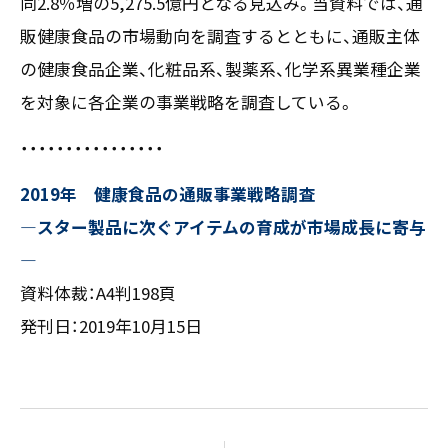
同2.8％増の5,275.5億円となる見込み。当資料では、通
〒550-0013
販健康食品の市場動向を調査するとともに、通販主体
大阪市西区新町2-4-2 なにわ筋SIAビル［
Map
］
の健康食品企業、化粧品系、製薬系、化学系異業種企業
TEL 06-6538-5358（代表）
を対象に各企業の事業戦略を調査している。
・・・・・・・・・・・・・・・・
2019年 健康食品の通販事業戦略調査
―スター製品に次ぐアイテムの育成が市場成長に寄与
―
資料体裁：A4判198頁
発刊日：2019年10月15日