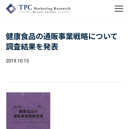
健康食品の通販事業戦略について
About Us
調査結果を発表
／ TPCについて
私たちの強み
2019.10.15
Business
会社概要・沿革
／ 事業紹介
CSR
コンサルティング
Online Shop
依頼・受託調査
／ 事業紹介
- 市場調査
Beauty & Cosmetics
- 競合調査
Topics
Health & Food
／ トピックス
- アンケート調査
- クイックリサーチ
Pharmaceuticals & Medical
ALL
Recruit
Chemical & Life Sciences
自主企画調査
お知らせ
／ 採用情報