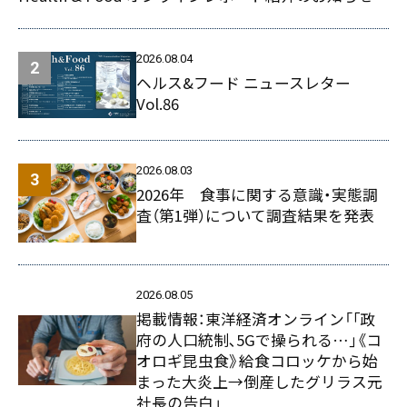
2026.08.04
ヘルス&フード ニュースレター
Vol.86
2026.08.03
2026年 食事に関する意識・実態調
査（第1弾）について調査結果を発表
2026.08.05
掲載情報：東洋経済オンライン「｢政
府の人口統制､5Gで操られる…｣《コ
オロギ昆虫食》給食コロッケから始
まった大炎上→倒産したグリラス元
社長の告白」