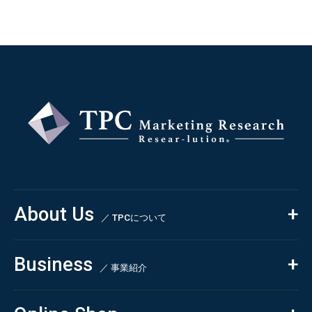
About Us
／ TPCについて
私たちの強み
Business
会社概要・沿革
／ 事業紹介
CSR
コンサルティング