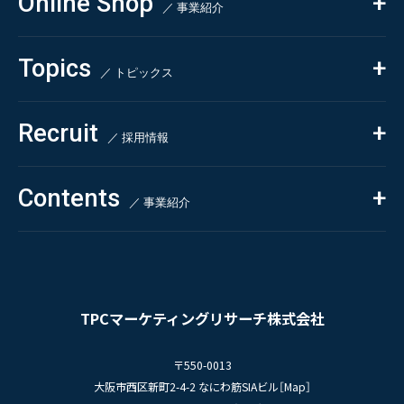
Online Shop
依頼・受託調査
／ 事業紹介
- 市場調査
Beauty & Cosmetics
- 競合調査
Topics
Health & Food
／ トピックス
- アンケート調査
- クイックリサーチ
Pharmaceuticals & Medical
ALL
Recruit
Chemical & Life Sciences
自主企画調査
お知らせ
／ 採用情報
お客様の声
新刊情報
採用TOP
Contents
掲載情報
- 求める人物像
／ 事業紹介
- 人事育成システム
Newsletter
お問い合わせ
- 先輩社員の声
インタビュー
- エントリー一覧
情報セキュリティ基本方針
セミナー情報
- TPCでの働き方
コンプライアンス規程
TPCジャーナル
TPCマーケティングリサーチ株式会社
プライバシーポリシー
〒550-0013
大阪市西区新町2-4-2 なにわ筋SIAビル［
Map
］