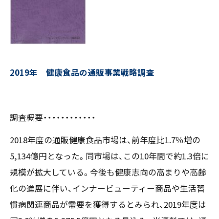
お客様の声
新刊情報
採用TOP
Contents
掲載情報
- 求める人物像
／ 事業紹介
- 人事育成システム
Newsletter
お問い合わせ
- 先輩社員の声
インタビュー
- エントリー一覧
情報セキュリティ基本方針
2019年 健康食品の通販事業戦略調査
セミナー情報
- TPCでの働き方
コンプライアンス規程
TPCジャーナル
Mail form
プライバシーポリシー
［ 24時間受付中 ］
調査概要・・・・・・・・・・・・
2018年度の通販健康食品市場は、前年度比1.7％増の
06-6538-5358
5,134億円となった。同市場は、この10年間で約1.3倍に
［ 9:00-17:00 土日祝除く ］
規模が拡大している。今後も健康志向の高まりや高齢
化の進展に伴い、インナービューティー商品や生活習
慣病関連商品が需要を獲得するとみられ、2019年度は
TPCマーケティングリサーチ株式会社