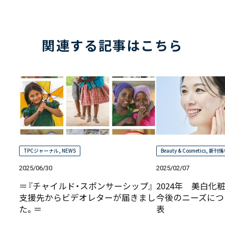
関連する記事はこちら
TPCジャーナル
,
NEWS
Beauty & Cosmetics
,
新刊情
2025/06/30
2025/02/07
＝『チャイルド・スポンサーシップ』
2024年 美白化
支援先からビデオレターが届きまし
今後のニーズにつ
た。＝
表