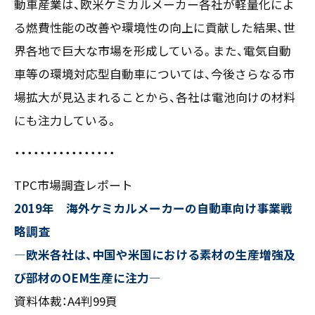
動車産業は、欧米ケミカルメーカー各社が軽量化によ
〒550-0013
る燃費性能の改善や環境性の向上に貢献した結果、世
大阪市西区新町2-4-2 なにわ筋SIAビル［
Map
］
界各地で巨大な市場を形成している。また、電気自動
TEL 06-6538-5358（代表）
車等の環境対応型自動車については、今後さらなる市
場拡大が見込まれることから、各社は電池向けの材料
にも注力している。
・・・・・・・・・・・・・・・・
TPC市場調査レポート
2019年 海外ケミカルメーカーの自動車向け事業戦
略調査
―欧米各社は、中国や米国における素材の生産増強及
び部材のOEM生産に注力―
資料体裁：A4判99頁