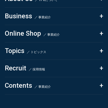
私たちの強み
Business
会社概要・沿革
／ 事業紹介
CSR
コンサルティング
Online Shop
依頼・受託調査
／ 事業紹介
- 市場調査
Beauty & Cosmetics
- 競合調査
Topics
Health & Food
／ トピックス
- アンケート調査
- クイックリサーチ
Pharmaceuticals & Medical
ALL
Recruit
Chemical & Life Sciences
自主企画調査
お知らせ
／ 採用情報
お客様の声
新刊情報
採用TOP
Contents
掲載情報
- 求める人物像
／ 事業紹介
- 人事育成システム
Newsletter
お問い合わせ
- 先輩社員の声
インタビュー
- エントリー一覧
情報セキュリティ基本方針
セミナー情報