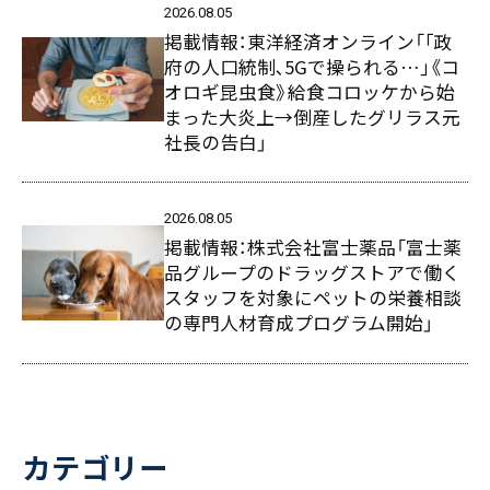
2026.08.05
掲載情報：東洋経済オンライン「｢政
府の人口統制､5Gで操られる…｣《コ
オロギ昆虫食》給食コロッケから始
まった大炎上→倒産したグリラス元
社長の告白」
2026.08.05
掲載情報：株式会社富士薬品「富士薬
品グループのドラッグストアで働く
スタッフを対象にペットの栄養相談
の専門人材育成プログラム開始」
カテゴリー