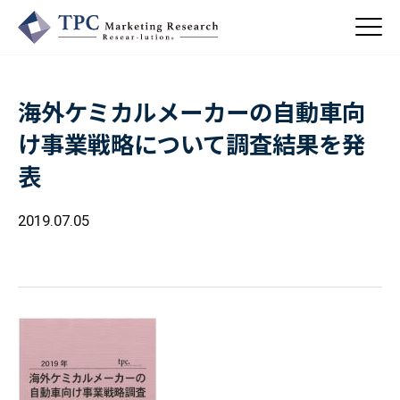
海外ケミカルメーカーの自動車向
About Us
け事業戦略について調査結果を発
／ TPCについて
表
私たちの強み
Business
会社概要・沿革
／ 事業紹介
2019.07.05
CSR
コンサルティング
Online Shop
依頼・受託調査
／ 事業紹介
- 市場調査
Beauty & Cosmetics
- 競合調査
Topics
Health & Food
／ トピックス
- アンケート調査
- クイックリサーチ
Pharmaceuticals & Medical
ALL
Recruit
Chemical & Life Sciences
自主企画調査
お知らせ
／ 採用情報