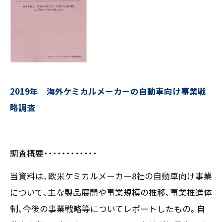
お客様の声
新刊情報
採用TOP
Contents
掲載情報
- 求める人物像
／ 事業紹介
- 人事育成システム
Newsletter
お問い合わせ
- 先輩社員の声
インタビュー
- エントリー一覧
情報セキュリティ基本方針
セミナー情報
- TPCでの働き方
コンプライアンス規程
2019年 海外ケミカルメーカーの自動車向け事業戦
TPCジャーナル
Mail form
プライバシーポリシー
略調査
［ 24時間受付中 ］
06-6538-5358
調査概要・・・・・・・・・・・・
［ 9:00-17:00 土日祝除く ］
当資料は、欧米ケミカルメーカー8社の自動車向け事業
について、主な製品展開や事業規模の推移、事業推進体
制、今後の事業戦略等についてレポートしたもの。自
TPCマーケティングリサーチ株式会社