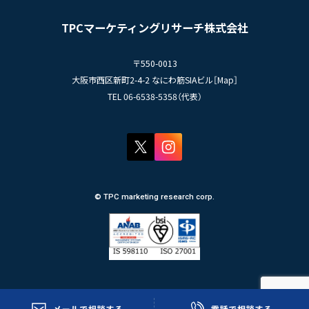
- TPCでの働き方
コンプライアンス規程
TPCジャーナル
TPCマーケティングリサーチ株式会社
プライバシーポリシー
〒550-0013
大阪市西区新町2-4-2 なにわ筋SIAビル［
Map
］
TEL 06-6538-5358（代表）
© TPC marketing research corp.