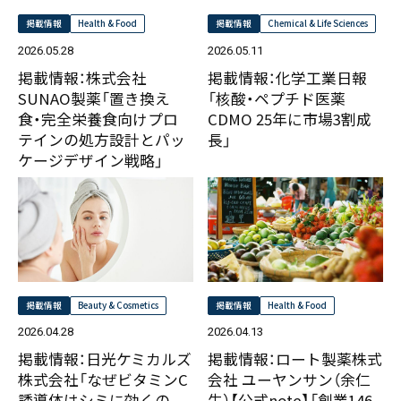
掲載情報
Health & Food
掲載情報
Chemical & Life Sciences
2026.05.28
2026.05.11
掲載情報：株式会社
掲載情報：化学工業日報
SUNAO製薬「置き換え
「核酸・ペプチド医薬
食・完全栄養食向けプロ
CDMO 25年に市場3割成
テインの処方設計とパッ
長」
ケージデザイン戦略」
掲載情報
Beauty & Cosmetics
掲載情報
Health & Food
2026.04.28
2026.04.13
掲載情報：日光ケミカルズ
掲載情報：ロート製薬株式
株式会社「なぜビタミンC
会社 ユーヤンサン（余仁
誘導体はシミに効くの
生）【公式note】「創業146