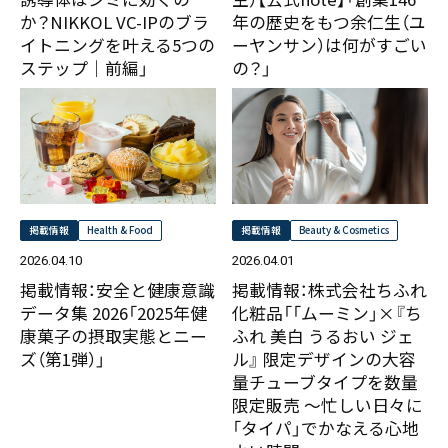
か？NIKKOL VC-IPのブラ
年の歴史をもつ余仁生（ユ
イトニングを叶える5つの
ーヤンサン）は何がすごい
ステップ｜前編」
の？」
掲載情報
Health & Food
掲載情報
Beauty & Cosmetics
2026.04.10
2026.04.01
掲載情報：安全と健康意識
掲載情報：株式会社ちふれ
データ集 2026「2025年健
化粧品「「ムーミン」×『ち
康菓子の摂取実態とニー
ふれ 美白 うるおい ジェ
ズ（第1弾）」
ル』 限定デザインの大容
量チューブタイプを数量
限定販売 ～忙しい日々に
「タイパ」でかなえる心地