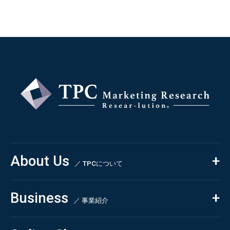
About Us
／ TPCについて
私たちの強み
Business
会社概要・沿革
／ 事業紹介
CSR
コンサルティング