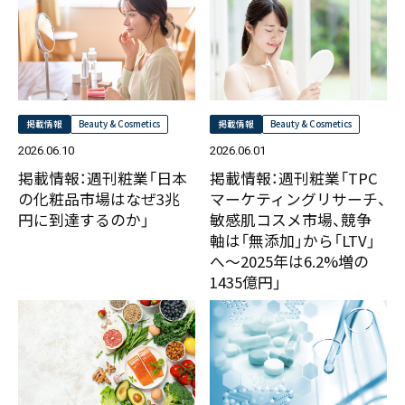
掲載情報
Beauty & Cosmetics
掲載情報
Beauty & Cosmetics
2026.06.10
2026.06.01
掲載情報：週刊粧業「日本
掲載情報：週刊粧業「TPC
の化粧品市場はなぜ3兆
マーケティングリサーチ、
円に到達するのか」
敏感肌コスメ市場、競争
軸は「無添加」から「LTV」
へ～2025年は6.2%増の
1435億円」