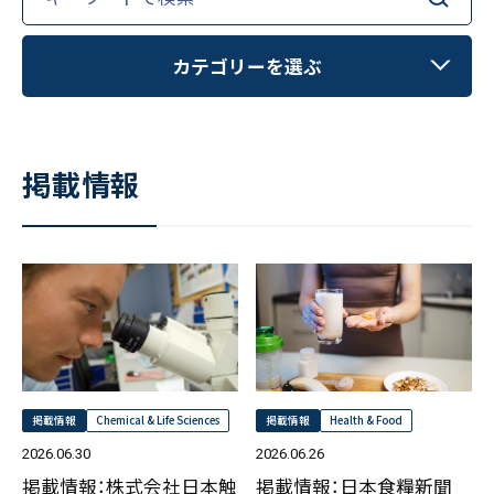
お客様の声
新刊情報
for:
採用TOP
Contents
掲載情報
- 求める人物像
カテゴリーを選ぶ
／ 事業紹介
- 人事育成システム
Newsletter
お問い合わせ
- 先輩社員の声
お知らせ
インタビュー
- エントリー一覧
情報セキュリティ基本方針
セミナー情報
掲載情報
- TPCでの働き方
コンプライアンス規程
新刊情報
TPCジャーナル
Mail form
プライバシーポリシー
［ 24時間受付中 ］
掲載情報
Newsletter
06-6538-5358
［ 9:00-17:00 土日祝除く ］
リサーチャーインタビュー
掲載情報
Chemical & Life Sciences
掲載情報
Health & Food
セミナー情報
2026.06.30
2026.06.26
TPCマーケティングリサーチ株式会社
掲載情報：株式会社日本触
掲載情報：日本食糧新聞