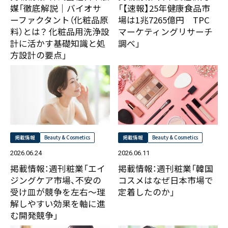
媒「徹底解説｜バイオサ
「【速報】25年健康食品市
TPCジャーナル
〒550-0013
ーファクタント（化粧品原
場は1兆7265億円 TPC
大阪市西区新町2-4-2 なにわ筋SIAビル［
Map
］
料）とは？ 化粧品用洗浄設
マーケティングリサーチ
TEL 06-6538-5358（代表）
PRESS
計に活かす基礎知識と処
調べ」
方設計の要点」
NEWS
DATA
掲載情報
Beauty & Cosmetics
掲載情報
Beauty & Cosmetics
2026.06.24
2026.06.11
掲載情報：週刊粧業「エイ
掲載情報：週刊粧業「韓国
ジングケア市場、不安の
コスメはなぜ日本市場で
受け皿が競争を左右～理
定着したのか」
解しやすい効果を軸に進
む開発競争」