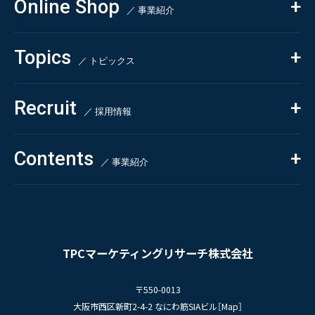
Online Shop
依頼・受託調査
／ 事業紹介
- 市場調査
Beauty & Cosmetics
- 競合調査
Topics
Health & Food
／ トピックス
- アンケート調査
- クイックリサーチ
Pharmaceuticals & Medical
ALL
Recruit
Chemical & Life Sciences
自主企画調査
お知らせ
／ 採用情報
お客様の声
新刊情報
採用TOP
Contents
掲載情報
- 求める人物像
／ 事業紹介
- 人事育成システム
Newsletter
お問い合わせ
- 先輩社員の声
インタビュー
- エントリー一覧
情報セキュリティ基本方針
セミナー情報
- TPCでの働き方
コンプライアンス規程
TPCジャーナル
TPCマーケティングリサーチ株式会社
プライバシーポリシー
〒550-0013
大阪市西区新町2-4-2 なにわ筋SIAビル［
Map
］