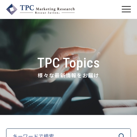
About Us
／ TPCについて
TPC Topics
私たちの強み
Business
会社概要・沿革
／ 事業紹介
様々な最新情報をお届け
CSR
コンサルティング
Online Shop
依頼・受託調査
／ 事業紹介
- 市場調査
Beauty & Cosmetics
- 競合調査
Topics
Health & Food
／ トピックス
- アンケート調査
- クイックリサーチ
Pharmaceuticals & Medical
ALL
Recruit
Chemical & Life Sciences
自主企画調査
お知らせ
／ 採用情報
Search