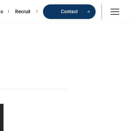
cs
Recruit
Contact
Online Shop
Beauty & Cosmetics
Health & Food
Pharmaceuticals & Medical
Chemical & Life Sciences
Contents
お問い合わせ