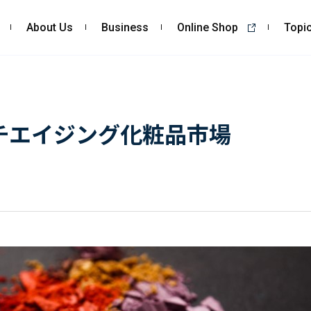
About Us
Business
Online Shop
Topi
About Us
Business
私たちの強み
コンサルティング
チエイジング化粧品市場
会社概要・沿革
依頼・受託調査
CSR
- 市場調査
- 競合調査
- アンケート調査
- クイックリサーチ
自主企画調査
お客様の声
Topics
Recruit
ALL
採用TOP