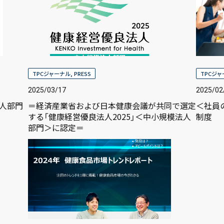
TPCジャーナル
,
PRESS
TPCジ
2025/03/17
2025/02
法人部門
＝経済産業省および日本健康会議が共同で選定
＜社員
する「健康経営優良法人2025」＜中小規模法人
制度
部門＞に認定＝