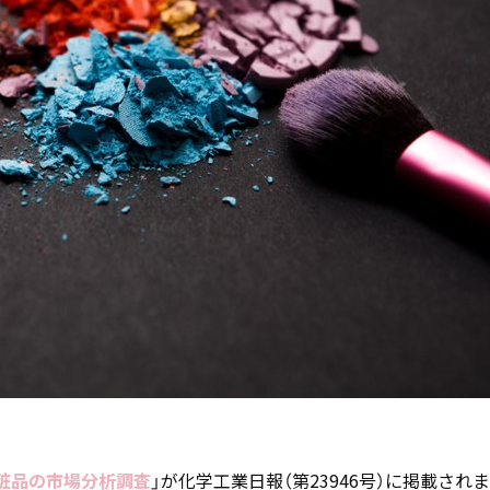
お知らせ
- 求める人物像
- 人事育成システム
新刊情報
- 先輩社員の声
掲載情報
- エントリー一覧
Newsletter
- TPCでの働き方
インタビュー
セミナー情報
TPCジャーナル
化粧品の市場分析調査
」が化学工業日報（第23946号）に掲載され