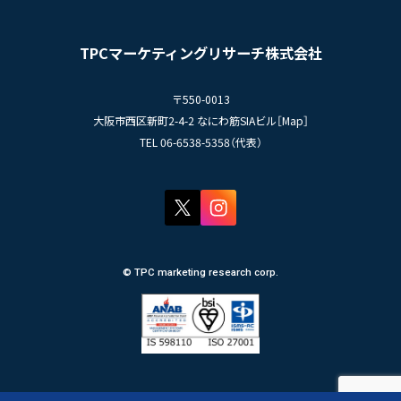
- エントリー一覧
情報セキュリティ基本方針
セミナー情報
- TPCでの働き方
コンプライアンス規程
TPCジャーナル
TPCマーケティングリサーチ株式会社
プライバシーポリシー
〒550-0013
大阪市西区新町2-4-2 なにわ筋SIAビル［
Map
］
TEL 06-6538-5358（代表）
© TPC marketing research corp.