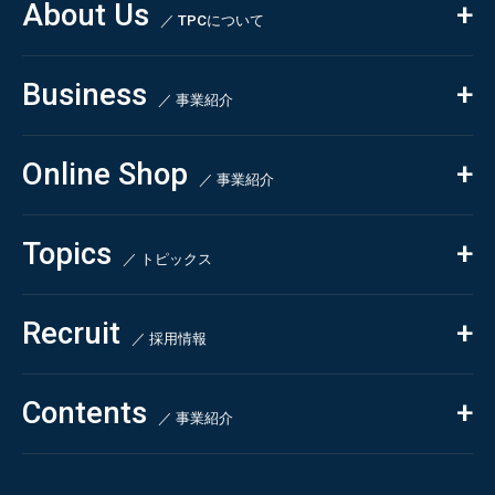
About Us
／ TPCについて
私たちの強み
Business
会社概要・沿革
／ 事業紹介
CSR
コンサルティング
Online Shop
依頼・受託調査
／ 事業紹介
- 市場調査
Beauty & Cosmetics
- 競合調査
Topics
Health & Food
／ トピックス
- アンケート調査
- クイックリサーチ
Pharmaceuticals & Medical
ALL
Recruit
Chemical & Life Sciences
自主企画調査
お知らせ
／ 採用情報
お客様の声
新刊情報
採用TOP
Contents
掲載情報
- 求める人物像
／ 事業紹介
- 人事育成システム
Newsletter
お問い合わせ
- 先輩社員の声
インタビュー