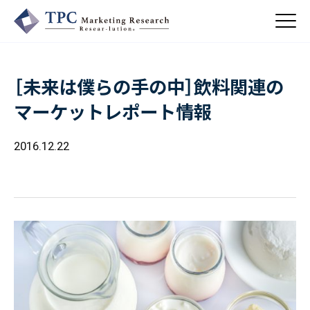
［未来は僕らの手の中］飲料関連の
About Us
マーケットレポート情報
／ TPCについて
私たちの強み
2016.12.22
Business
会社概要・沿革
／ 事業紹介
CSR
コンサルティング
Online Shop
依頼・受託調査
／ 事業紹介
- 市場調査
Beauty & Cosmetics
- 競合調査
Topics
Health & Food
／ トピックス
- アンケート調査
- クイックリサーチ
Pharmaceuticals & Medical
ALL
Recruit
Chemical & Life Sciences
自主企画調査
お知らせ
／ 採用情報