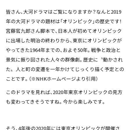
〒550-0013
皆さん、大河ドラマはご覧になりますか？なんと2019
大阪市西区新町2-4-2 なにわ筋SIAビル［
Map
］
年の大河ドラマの題材は「オリンピック」の歴史です！
TEL 06-6538-5358（代表）
宮藤官九郎さん脚本で、日本人が初めてオリンピック
に出場した明治の終わりから、東京にオリンピックが
やってきた1964年までの、およそ50年。戦争と政治と
景気に振り回された人々の群像劇。歴史に〝動かされ
た〟人と町の変遷を一年かけてじっくり描く予定との
ことです。（※NHKホームページより引用）
このドラマを見れば、2020年東京オリンピックの見方
も変わってきそうですね。今から楽しみです。
そう、4年後の2020年には東京オリンピックが開催さ