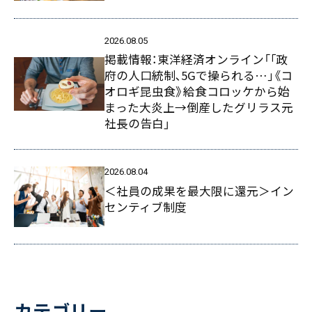
2026.08.05
掲載情報：東洋経済オンライン「｢政
府の人口統制､5Gで操られる…｣《コ
オロギ昆虫食》給食コロッケから始
まった大炎上→倒産したグリラス元
社長の告白」
2026.08.04
＜社員の成果を最大限に還元＞イン
センティブ制度
カテゴリー