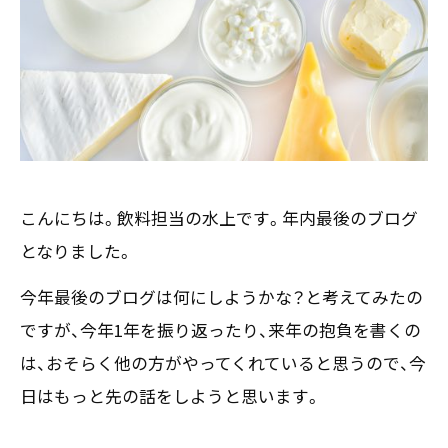
お客様の声
新刊情報
採用TOP
Contents
掲載情報
- 求める人物像
／ 事業紹介
- 人事育成システム
Newsletter
お問い合わせ
- 先輩社員の声
インタビュー
- エントリー一覧
情報セキュリティ基本方針
セミナー情報
- TPCでの働き方
コンプライアンス規程
TPCジャーナル
Mail form
プライバシーポリシー
こんにちは。飲料担当の水上です。年内最後のブログ
［ 24時間受付中 ］
となりました。
今年最後のブログは何にしようかな？と考えてみたの
06-6538-5358
ですが、今年1年を振り返ったり、来年の抱負を書くの
［ 9:00-17:00 土日祝除く ］
は、おそらく他の方がやってくれていると思うので、今
日はもっと先の話をしようと思います。
TPCマーケティングリサーチ株式会社