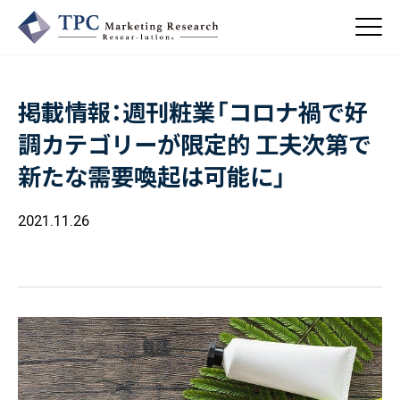
掲載情報：週刊粧業「コロナ禍で好
About Us
調カテゴリーが限定的 工夫次第で
／ TPCについて
新たな需要喚起は可能に」
私たちの強み
Business
会社概要・沿革
／ 事業紹介
2021.11.26
CSR
コンサルティング
Online Shop
依頼・受託調査
／ 事業紹介
- 市場調査
Beauty & Cosmetics
- 競合調査
Topics
Health & Food
／ トピックス
- アンケート調査
- クイックリサーチ
Pharmaceuticals & Medical
ALL
Recruit
Chemical & Life Sciences
自主企画調査
お知らせ
／ 採用情報