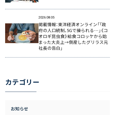
2026.08.05
掲載情報：東洋経済オンライン「｢政
府の人口統制､5Gで操られる…｣《コ
オロギ昆虫食》給食コロッケから始
まった大炎上→倒産したグリラス元
社長の告白」
カテゴリー
お知らせ