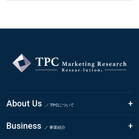
About Us
／ TPCについて
私たちの強み
Business
会社概要・沿革
／ 事業紹介
CSR