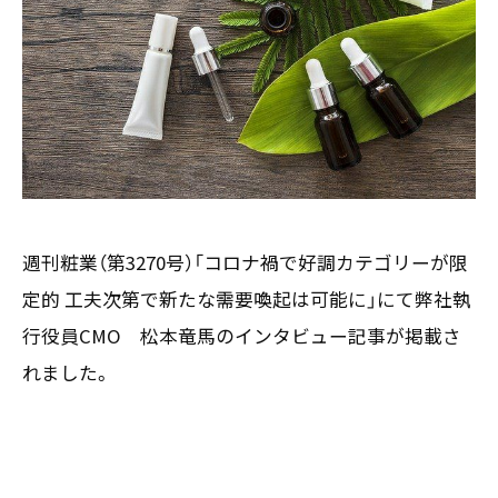
お客様の声
新刊情報
採用TOP
Contents
掲載情報
- 求める人物像
／ 事業紹介
- 人事育成システム
Newsletter
お問い合わせ
- 先輩社員の声
インタビュー
- エントリー一覧
情報セキュリティ基本方針
セミナー情報
- TPCでの働き方
コンプライアンス規程
TPCジャーナル
Mail form
プライバシーポリシー
［ 24時間受付中 ］
週刊粧業（第3270号）「コロナ禍で好調カテゴリーが限
定的 工夫次第で新たな需要喚起は可能に」にて弊社執
06-6538-5358
行役員CMO 松本竜馬のインタビュー記事が掲載さ
れました。
［ 9:00-17:00 土日祝除く ］
TPCマーケティングリサーチ株式会社