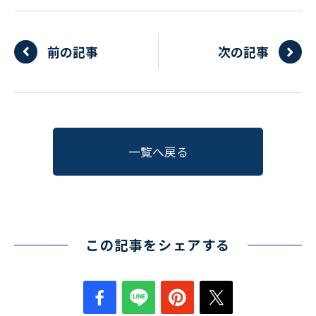
〒550-0013
大阪市西区新町2-4-2 なにわ筋SIAビル［
Map
］
前の記事
次の記事
TEL 06-6538-5358（代表）
一覧へ戻る
この記事をシェアする