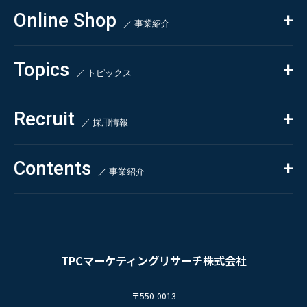
コンサルティング
Online Shop
依頼・受託調査
／ 事業紹介
- 市場調査
Beauty & Cosmetics
- 競合調査
Topics
Health & Food
／ トピックス
- アンケート調査
- クイックリサーチ
Pharmaceuticals & Medical
ALL
Recruit
Chemical & Life Sciences
自主企画調査
お知らせ
／ 採用情報
お客様の声
新刊情報
採用TOP
Contents
掲載情報
- 求める人物像
／ 事業紹介
- 人事育成システム
Newsletter
お問い合わせ
- 先輩社員の声
インタビュー
- エントリー一覧
情報セキュリティ基本方針
セミナー情報
- TPCでの働き方
コンプライアンス規程
TPCジャーナル
TPCマーケティングリサーチ株式会社
プライバシーポリシー
〒550-0013