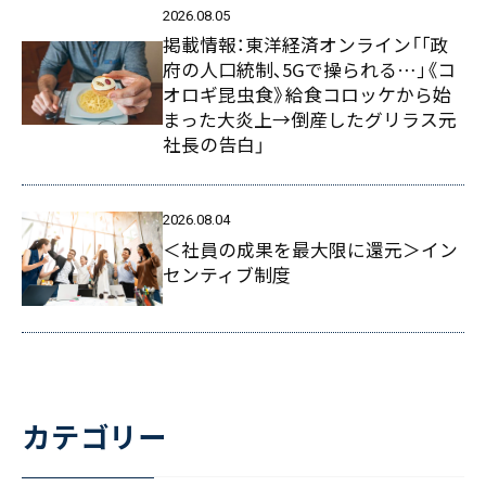
2026.08.05
掲載情報：東洋経済オンライン「｢政
府の人口統制､5Gで操られる…｣《コ
オロギ昆虫食》給食コロッケから始
まった大炎上→倒産したグリラス元
社長の告白」
2026.08.04
＜社員の成果を最大限に還元＞イン
センティブ制度
カテゴリー