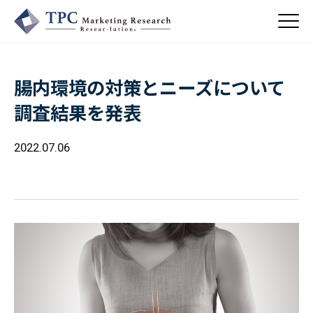
腸内環境の対策とニーズについて
About Us
調査結果を発表
／ TPCについて
私たちの強み
2022.07.06
Business
会社概要・沿革
／ 事業紹介
CSR
コンサルティング
Online Shop
依頼・受託調査
／ 事業紹介
- 市場調査
Beauty & Cosmetics
- 競合調査
Topics
Health & Food
／ トピックス
- アンケート調査
- クイックリサーチ
Pharmaceuticals & Medical
ALL
Recruit
Chemical & Life Sciences
自主企画調査
お知らせ
／ 採用情報