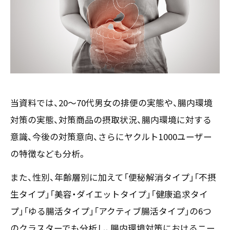
お客様の声
新刊情報
採用TOP
Contents
掲載情報
- 求める人物像
／ 事業紹介
- 人事育成システム
Newsletter
お問い合わせ
- 先輩社員の声
インタビュー
- エントリー一覧
情報セキュリティ基本方針
セミナー情報
- TPCでの働き方
コンプライアンス規程
TPCジャーナル
Mail form
プライバシーポリシー
当資料では、20～70代男女の排便の実態や、腸内環境
［ 24時間受付中 ］
対策の実態、対策商品の摂取状況、腸内環境に対する
意識、今後の対策意向、さらにヤクルト1000ユーザー
の特徴なども分析。
06-6538-5358
［ 9:00-17:00 土日祝除く ］
また、性別、年齢層別に加えて「便秘解消タイプ」「不摂
生タイプ」「美容・ダイエットタイプ」「健康追求タイ
プ」「ゆる腸活タイプ」「アクティブ腸活タイプ」の6つ
TPCマーケティングリサーチ株式会社
のクラスターでも分析し、腸内環境対策におけるニー