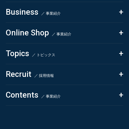
私たちの強み
Business
会社概要・沿革
／ 事業紹介
CSR
コンサルティング
Online Shop
依頼・受託調査
／ 事業紹介
- 市場調査
Beauty & Cosmetics
- 競合調査
Topics
Health & Food
／ トピックス
- アンケート調査
- クイックリサーチ
Pharmaceuticals & Medical
ALL
Recruit
Chemical & Life Sciences
自主企画調査
お知らせ
／ 採用情報
お客様の声
新刊情報
採用TOP
Contents
掲載情報
- 求める人物像
／ 事業紹介
- 人事育成システム
Newsletter
お問い合わせ
- 先輩社員の声
インタビュー
- エントリー一覧
情報セキュリティ基本方針
セミナー情報
- TPCでの働き方
コンプライアンス規程