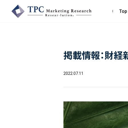
Top
TPCマーケティングリサーチ株式会社
掲載情報：財経
〒550-0013
大阪市西区新町2-4-2 なにわ筋SIAビル［
Map
］
TEL 06-6538-5358（代表）
2022.07.11
お問い合わせ・お見積り