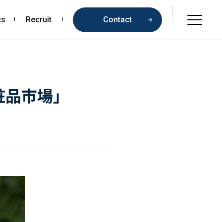
cs
Recruit
Contact
Online Shop
Beauty & Cosmetics
粧品市場」
Health & Food
Pharmaceuticals & Medical
Chemical & Life Sciences
Contents
お問い合わせ