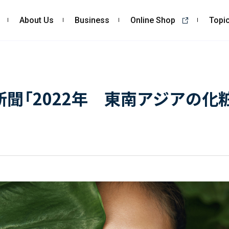
About Us
Business
Online Shop
Topi
About Us
Business
私たちの強み
コンサルティング
新聞「2022年 東南アジアの化
会社概要・沿革
依頼・受託調査
CSR
- 市場調査
- 競合調査
- アンケート調査
- クイックリサーチ
自主企画調査
お客様の声
Topics
Recruit
ALL
採用TOP