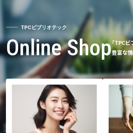
TPCビブリオテック
Online Shop
「TPC
豊富な情