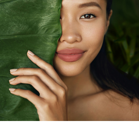
お知らせ
- 求める人物像
- 人事育成システム
新刊情報
- 先輩社員の声
掲載情報
- エントリー一覧
Newsletter
- TPCでの働き方
インタビュー
セミナー情報
TPCジャーナル