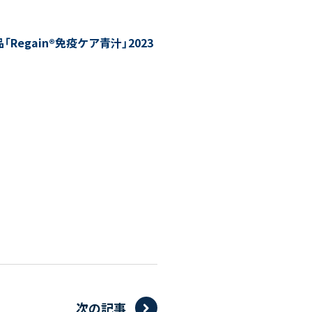
egain®免疫ケア⻘汁」2023
次の記事