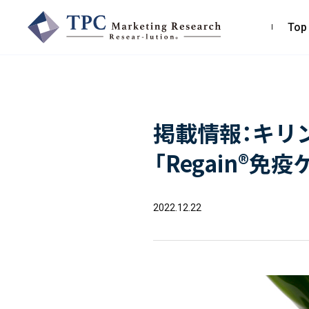
Top
TPCマーケティングリサーチ株式会社
掲載情報：キリ
〒550-0013
大阪市西区新町2-4-2 なにわ筋SIAビル［
Map
］
「Regain®免
TEL 06-6538-5358（代表）
2022.12.22
お問い合わせ・お見積り