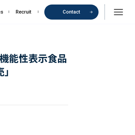
cs
Recruit
Contact
Online Shop
Beauty & Cosmetics
の機能性表示食品
Health & Food
売」
Pharmaceuticals & Medical
Chemical & Life Sciences
Contents
お問い合わせ