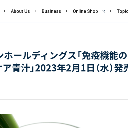
About Us
Business
Online Shop
Topi
About Us
Business
私たちの強み
コンサルティング
ンホールディングス「免疫機能
会社概要・沿革
依頼・受託調査
疫ケア⻘汁」2023年2⽉1⽇（水）発
CSR
- 市場調査
- 競合調査
- アンケート調査
- クイックリサーチ
自主企画調査
お客様の声
Topics
Recruit
ALL
採用TOP