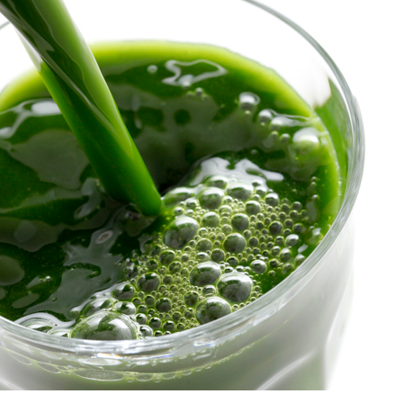
お知らせ
- 求める人物像
- 人事育成システム
新刊情報
- 先輩社員の声
掲載情報
- エントリー一覧
Newsletter
- TPCでの働き方
インタビュー
セミナー情報
TPCジャーナル