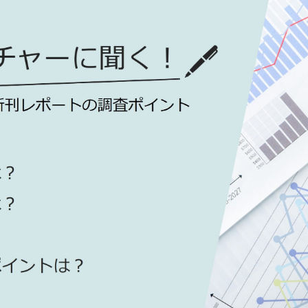
お知らせ
- 求める人物像
- 人事育成システム
新刊情報
- 先輩社員の声
掲載情報
- エントリー一覧
Newsletter
- TPCでの働き方
インタビュー
セミナー情報
TPCジャーナル