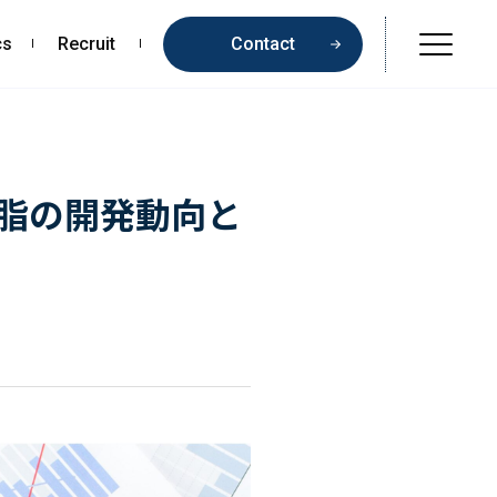
cs
Recruit
Contact
Online Shop
Beauty & Cosmetics
樹脂の開発動向と
Health & Food
Pharmaceuticals & Medical
Chemical & Life Sciences
Contents
お問い合わせ