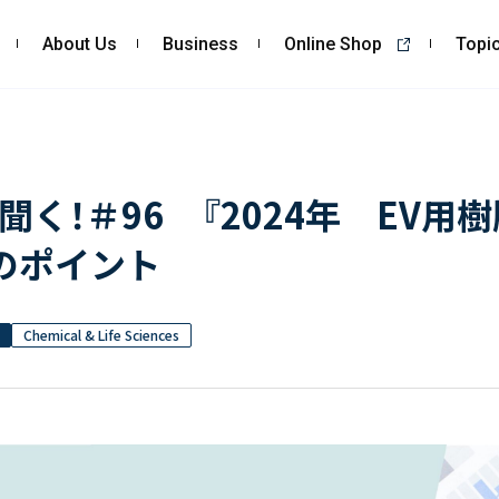
About Us
Business
Online Shop
Topi
About Us
Business
私たちの強み
コンサルティング
く！＃96 『2024年 EV用
会社概要・沿革
依頼・受託調査
のポイント
CSR
- 市場調査
- 競合調査
- アンケート調査
Chemical & Life Sciences
- クイックリサーチ
自主企画調査
お客様の声
Topics
Recruit
ALL
採用TOP