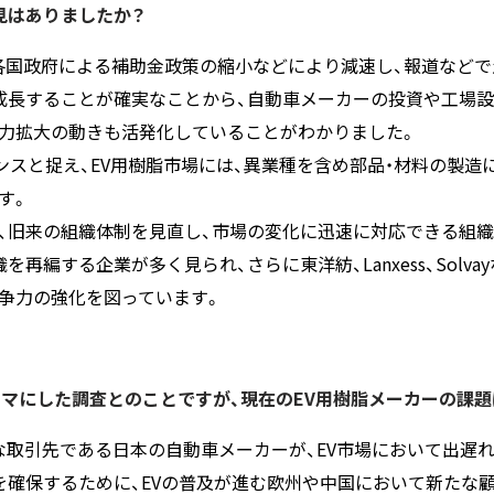
見はありましたか？
は、各国政府による補助金政策の縮小などにより減速し、報道など
成長することが確実なことから、自動車メーカーの投資や工場設
力拡大の動きも活発化していることがわかりました。
ンスと捉え、EV用樹脂市場には、異業種を含め部品・材料の製造
す。
、旧来の組織体制を見直し、市場の変化に迅速に対応できる組
再編する企業が多く見られ、さらに東洋紡、Lanxess、Solv
争力の強化を図っています。
ーマにした調査とのことですが、現在のEV用樹脂メーカーの課
取引先である日本の自動車メーカーが、EV市場において出遅
を確保するために、EVの普及が進む欧州や中国において新たな