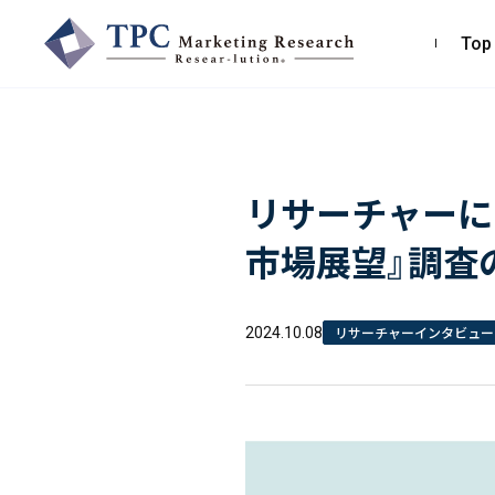
Top
TPCマーケティングリサーチ株式会社
リサーチャーに聞
〒550-0013
大阪市西区新町2-4-2 なにわ筋SIAビル［
Map
］
市場展望』調査
TEL 06-6538-5358（代表）
リサーチャーインタビュー
2024.10.08
お問い合わせ・お見積り