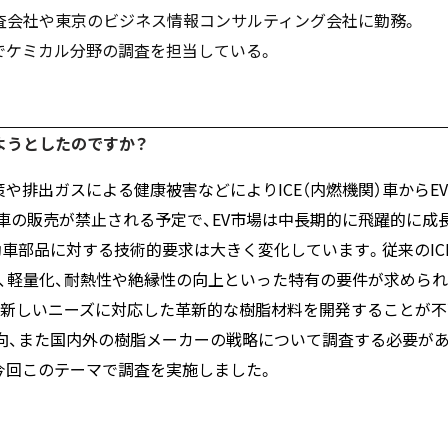
査会社や東京のビジネス情報コンサルティング会社に勤務。
ムでケミカル分野の調査を担当している。
ようとしたのですか？
や排出ガスによる健康被害などによりICE（内燃機関）車からE
ン車の販売が禁止される予定で、EV市場は中長期的に飛躍的に成
動車部品に対する技術的要求は大きく変化しています。従来のIC
、軽量化、耐熱性や絶縁性の向上といった特有の要件が求めら
の新しいニーズに対応した革新的な樹脂材料を開発することが不
動向、また国内外の樹脂メーカーの戦略について調査する必要が
今回このテーマで調査を実施しました。