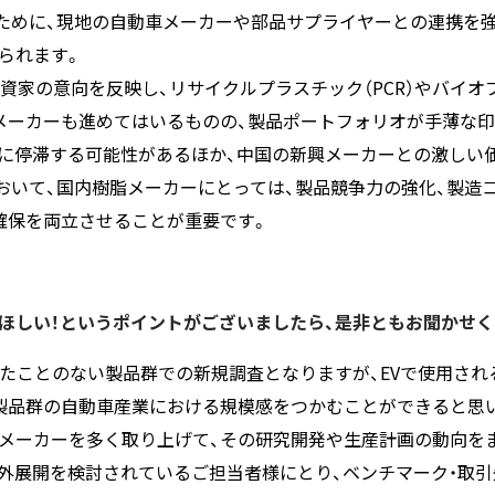
ために、現地の自動車メーカーや部品サプライヤーとの連携を強
られます。
投資家の意向を反映し、リサイクルプラスチック（PCR）やバイ
メーカーも進めてはいるものの、製品ポートフォリオが手薄な印
期的に停滞する可能性があるほか、中国の新興メーカーとの激し
おいて、国内樹脂メーカーにとっては、製品競争力の強化、製造
確保を両立させることが重要です。
ほしい！というポイントがございましたら、是非ともお聞かせく
たことのない製品群での新規調査となりますが、EVで使用さ
製品群の自動車産業における規模感をつかむことができると思
大手メーカーを多く取り上げて、その研究開発や生産計画の動向を
外展開を検討されているご担当者様にとり、ベンチマーク・取