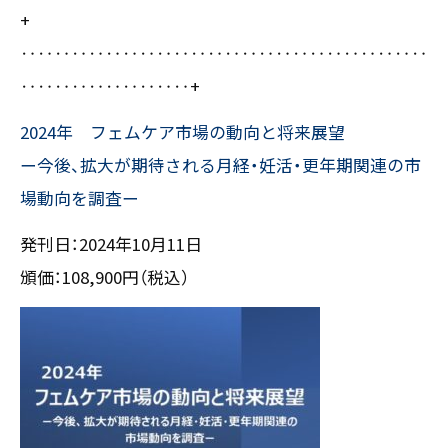
+
〒550-0013
大阪市西区新町2-4-2 なにわ筋SIAビル［
Map
］
‥‥‥‥‥‥‥‥‥‥‥‥‥‥‥‥‥‥‥‥‥‥‥‥
TEL 06-6538-5358（代表）
‥‥‥‥‥‥‥‥‥‥+
2024年 フェムケア市場の動向と将来展望
ー今後、拡大が期待される月経・妊活・更年期関連の市
場動向を調査ー
発刊日：2024年10月11日
頒価：108,900円（税込）