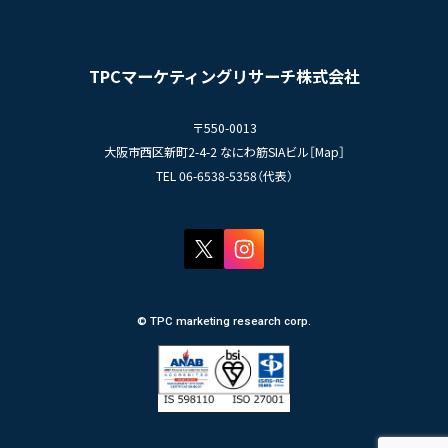
インタビュー
- エントリー一覧
情報セキュリティ基本方針
セミナー情報
- TPCでの働き方
コンプライアンス規程
TPCジャーナル
TPCマーケティングリサーチ株式会社
プライバシーポリシー
〒550-0013
大阪市西区新町2-4-2 なにわ筋SIAビル［
Map
］
TEL 06-6538-5358（代表）
© TPC marketing research corp.