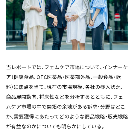
お客様の声
新刊情報
採用TOP
Contents
掲載情報
- 求める人物像
／ 事業紹介
- 人事育成システム
Newsletter
お問い合わせ
- 先輩社員の声
インタビュー
- エントリー一覧
情報セキュリティ基本方針
セミナー情報
- TPCでの働き方
コンプライアンス規程
TPCジャーナル
Mail form
プライバシーポリシー
当レポートでは、フェムケア市場について、インナーケ
［ 24時間受付中 ］
ア（健康食品、OTC医薬品・医薬部外品、一般食品・飲
料）に焦点を当て、現在の市場規模、各社の参入状況、
06-6538-5358
商品展開動向、将来性などを分析するとともに、フェ
［ 9:00-17:00 土日祝除く ］
ムケア市場の中で開拓の余地がある訴求・分野はどこ
か、需要獲得にあたってどのような商品戦略・販売戦略
が有益なのかについても明らかにしている。
TPCマーケティングリサーチ株式会社