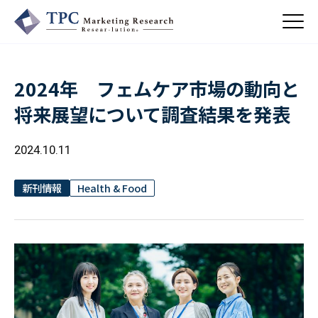
2024年 フェムケア市場の動向と
About Us
将来展望について調査結果を発表
／ TPCについて
私たちの強み
2024.10.11
Business
会社概要・沿革
／ 事業紹介
CSR
コンサルティング
新刊情報
Health & Food
Online Shop
依頼・受託調査
／ 事業紹介
- 市場調査
Beauty & Cosmetics
- 競合調査
Topics
Health & Food
／ トピックス
- アンケート調査
- クイックリサーチ
Pharmaceuticals & Medical
ALL
Recruit
Chemical & Life Sciences
自主企画調査
お知らせ
／ 採用情報