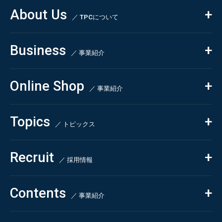
About Us
／ TPCについて
私たちの強み
Business
会社概要・沿革
／ 事業紹介
CSR
コンサルティング
Online Shop
依頼・受託調査
／ 事業紹介
- 市場調査
Beauty & Cosmetics
- 競合調査
Topics
Health & Food
／ トピックス
- アンケート調査
- クイックリサーチ
Pharmaceuticals & Medical
ALL
Recruit
Chemical & Life Sciences
自主企画調査
お知らせ
／ 採用情報
お客様の声
新刊情報
採用TOP
Contents
掲載情報
- 求める人物像
／ 事業紹介
- 人事育成システム
Newsletter
お問い合わせ
- 先輩社員の声