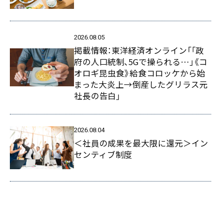
2026.08.05
掲載情報：東洋経済オンライン「｢政
府の人口統制､5Gで操られる…｣《コ
オロギ昆虫食》給食コロッケから始
まった大炎上→倒産したグリラス元
社長の告白」
2026.08.04
＜社員の成果を最大限に還元＞イン
センティブ制度