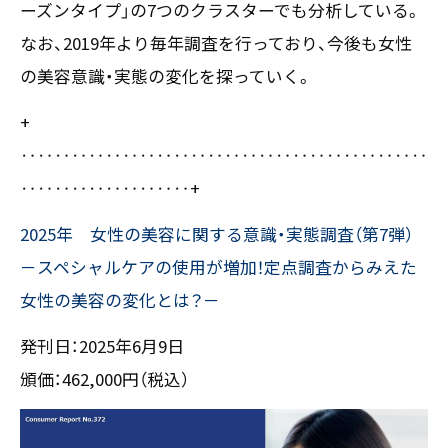
ーズンタイプ」の7つのクラスターでも分析している。
〒550-0013
なお、2019年より毎年調査を行っており、今後も女性
大阪市西区新町2-4-2 なにわ筋SIAビル［
Map
］
の美容意識・実態の変化を探っていく。
TEL 06-6538-5358（代表）
+
‥‥‥‥‥‥‥‥‥‥‥‥‥‥‥‥‥‥‥‥‥‥‥‥
‥‥‥‥‥‥‥‥‥‥+
2025年 女性の美容に関する意識・実態調査（第7弾）
－スペシャルケアの使用が増加！定点調査からみえた
女性の美容の変化とは？－
発刊日：2025年6月9日
頒価：462,000円（税込）