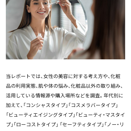
お客様の声
新刊情報
採用TOP
Contents
掲載情報
- 求める人物像
／ 事業紹介
- 人事育成システム
Newsletter
お問い合わせ
- 先輩社員の声
インタビュー
- エントリー一覧
情報セキュリティ基本方針
セミナー情報
- TPCでの働き方
コンプライアンス規程
TPCジャーナル
Mail form
プライバシーポリシー
［ 24時間受付中 ］
当レポートでは、女性の美容に対する考え方や、化粧
品の利用実態、肌や体の悩み、化粧品以外の取り組み、
06-6538-5358
活用している情報源や購入場所などを調査。年代別に
［ 9:00-17:00 土日祝除く ］
加えて、「コンシャスタイプ」「コスメラバータイプ」
「ビューティエイジングタイプ」「ビューティ・マスタイ
プ」「ローコストタイプ」 「セーフティタイプ」「ノー・リ
TPCマーケティングリサーチ株式会社