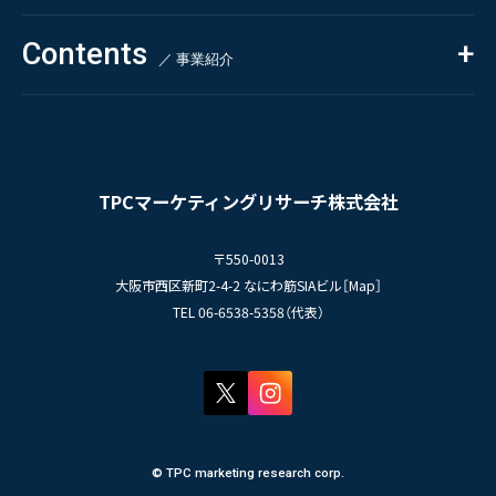
お客様の声
新刊情報
採用TOP
Contents
掲載情報
- 求める人物像
／ 事業紹介
- 人事育成システム
Newsletter
お問い合わせ
- 先輩社員の声
インタビュー
- エントリー一覧
情報セキュリティ基本方針
セミナー情報
- TPCでの働き方
コンプライアンス規程
TPCジャーナル
TPCマーケティングリサーチ株式会社
プライバシーポリシー
〒550-0013
大阪市西区新町2-4-2 なにわ筋SIAビル［
Map
］
TEL 06-6538-5358（代表）
© TPC marketing research corp.