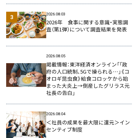
2026.08.03
2026年 食事に関する意識・実態調
査（第1弾）について調査結果を発表
2026.08.05
掲載情報：東洋経済オンライン「｢政
府の人口統制､5Gで操られる…｣《コ
オロギ昆虫食》給食コロッケから始
まった大炎上→倒産したグリラス元
社長の告白」
2026.08.04
＜社員の成果を最大限に還元＞イン
センティブ制度