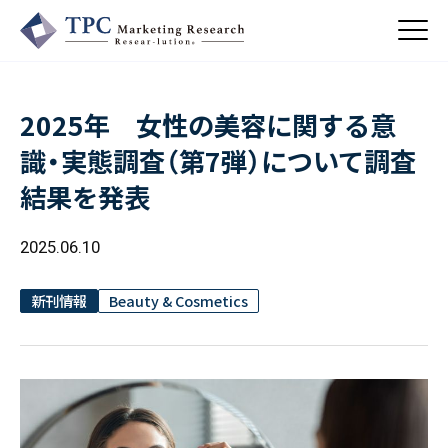
2025年 女性の美容に関する意
About Us
識・実態調査（第7弾）について調査
／ TPCについて
結果を発表
私たちの強み
Business
会社概要・沿革
／ 事業紹介
2025.06.10
CSR
コンサルティング
Online Shop
依頼・受託調査
／ 事業紹介
新刊情報
Beauty & Cosmetics
- 市場調査
Beauty & Cosmetics
- 競合調査
Topics
Health & Food
／ トピックス
- アンケート調査
- クイックリサーチ
Pharmaceuticals & Medical
ALL
Recruit
Chemical & Life Sciences
自主企画調査
お知らせ
／ 採用情報