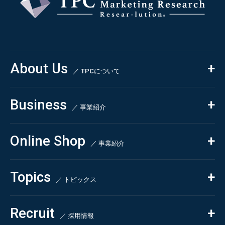
About Us
／ TPCについて
私たちの強み
Business
会社概要・沿革
／ 事業紹介
CSR
コンサルティング
Online Shop
依頼・受託調査
／ 事業紹介
- 市場調査
Beauty & Cosmetics
- 競合調査
Topics
Health & Food
／ トピックス
- アンケート調査
- クイックリサーチ
Pharmaceuticals & Medical
ALL
Recruit
Chemical & Life Sciences
自主企画調査
お知らせ
／ 採用情報