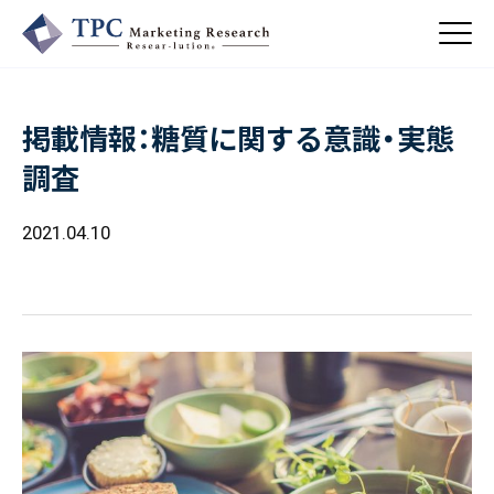
掲載情報：糖質に関する意識・実態
About Us
調査
／ TPCについて
私たちの強み
2021.04.10
Business
会社概要・沿革
／ 事業紹介
CSR
コンサルティング
Online Shop
依頼・受託調査
／ 事業紹介
- 市場調査
Beauty & Cosmetics
- 競合調査
Topics
Health & Food
／ トピックス
- アンケート調査
- クイックリサーチ
Pharmaceuticals & Medical
ALL
Recruit
Chemical & Life Sciences
自主企画調査
お知らせ
／ 採用情報