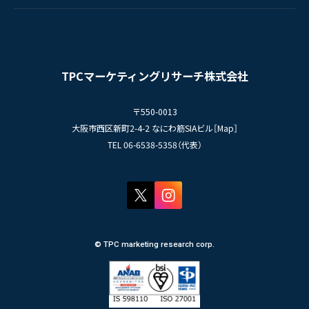
- 人事育成システム
Newsletter
お問い合わせ
- 先輩社員の声
インタビュー
- エントリー一覧
情報セキュリティ基本方針
セミナー情報
- TPCでの働き方
コンプライアンス規程
TPCジャーナル
TPCマーケティングリサーチ株式会社
プライバシーポリシー
〒550-0013
大阪市西区新町2-4-2 なにわ筋SIAビル［
Map
］
TEL 06-6538-5358（代表）
© TPC marketing research corp.