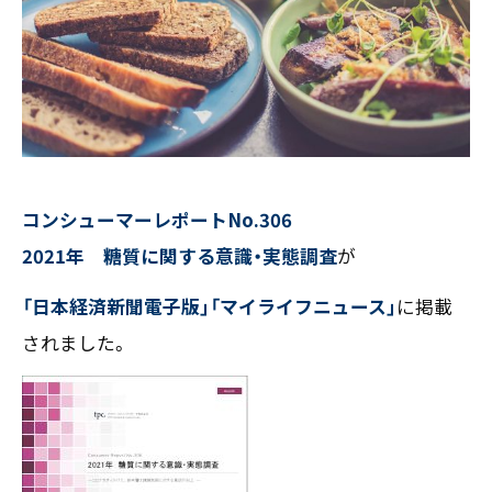
お客様の声
新刊情報
採用TOP
Contents
掲載情報
- 求める人物像
／ 事業紹介
- 人事育成システム
Newsletter
お問い合わせ
- 先輩社員の声
インタビュー
- エントリー一覧
情報セキュリティ基本方針
セミナー情報
- TPCでの働き方
コンプライアンス規程
TPCジャーナル
Mail form
コンシューマーレポートNo.306
プライバシーポリシー
［ 24時間受付中 ］
2021年 糖質に関する意識・実態調査
が
「日本経済新聞電子版」
「マイライフニュース」
に掲載
06-6538-5358
されました。
［ 9:00-17:00 土日祝除く ］
TPCマーケティングリサーチ株式会社