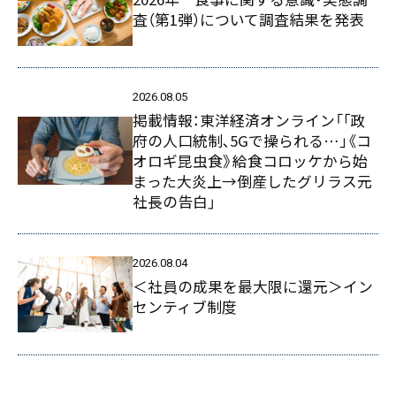
査（第1弾）について調査結果を発表
2026.08.05
掲載情報：東洋経済オンライン「｢政
府の人口統制､5Gで操られる…｣《コ
オロギ昆虫食》給食コロッケから始
まった大炎上→倒産したグリラス元
社長の告白」
2026.08.04
＜社員の成果を最大限に還元＞イン
センティブ制度