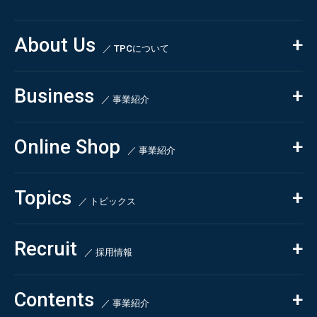
About Us
／ TPCについて
私たちの強み
Business
会社概要・沿革
／ 事業紹介
CSR
コンサルティング
Online Shop
依頼・受託調査
／ 事業紹介
- 市場調査
Beauty & Cosmetics
- 競合調査
Topics
Health & Food
／ トピックス
- アンケート調査
- クイックリサーチ
Pharmaceuticals & Medical
ALL
Recruit
Chemical & Life Sciences
自主企画調査
お知らせ
／ 採用情報
お客様の声
新刊情報
採用TOP
Contents
掲載情報
- 求める人物像
／ 事業紹介