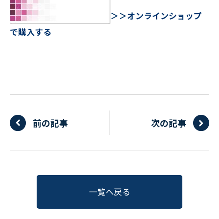
〒550-0013
＞＞
オンラインショップ
大阪市西区新町2-4-2 なにわ筋SIAビル［
Map
］
で購入する
TEL 06-6538-5358（代表）
前の記事
次の記事
一覧へ戻る