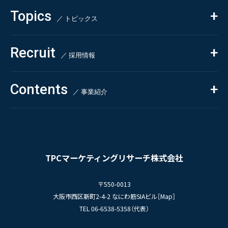
Beauty & Cosmetics
- 競合調査
Topics
Health & Food
／ トピックス
- アンケート調査
- クイックリサーチ
Pharmaceuticals & Medical
ALL
Recruit
Chemical & Life Sciences
自主企画調査
お知らせ
／ 採用情報
お客様の声
新刊情報
採用TOP
Contents
掲載情報
- 求める人物像
／ 事業紹介
- 人事育成システム
Newsletter
お問い合わせ
- 先輩社員の声
インタビュー
- エントリー一覧
情報セキュリティ基本方針
セミナー情報
- TPCでの働き方
コンプライアンス規程
TPCジャーナル
TPCマーケティングリサーチ株式会社
プライバシーポリシー
〒550-0013
大阪市西区新町2-4-2 なにわ筋SIAビル［
Map
］
TEL 06-6538-5358（代表）