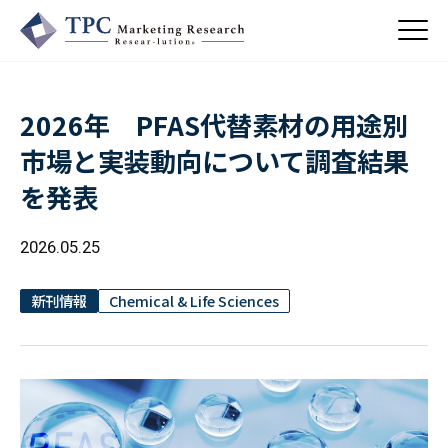
2026年 PFAS代替素材の用途別
About Us
市場と実装動向について調査結果
／ TPCについて
を発表
私たちの強み
Business
会社概要・沿革
／ 事業紹介
2026.05.25
CSR
コンサルティング
Online Shop
依頼・受託調査
／ 事業紹介
新刊情報
Chemical & Life Sciences
- 市場調査
Beauty & Cosmetics
- 競合調査
Topics
Health & Food
／ トピックス
- アンケート調査
- クイックリサーチ
Pharmaceuticals & Medical
ALL
Recruit
Chemical & Life Sciences
自主企画調査
お知らせ
／ 採用情報