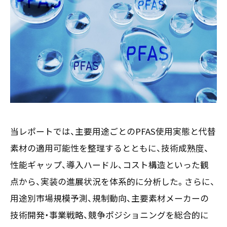
お客様の声
新刊情報
採用TOP
Contents
掲載情報
- 求める人物像
／ 事業紹介
- 人事育成システム
Newsletter
お問い合わせ
- 先輩社員の声
インタビュー
- エントリー一覧
情報セキュリティ基本方針
セミナー情報
- TPCでの働き方
コンプライアンス規程
TPCジャーナル
Mail form
プライバシーポリシー
［ 24時間受付中 ］
当レポートでは、主要用途ごとのPFAS使用実態と代替
素材の適用可能性を整理するとともに、技術成熟度、
06-6538-5358
性能ギャップ、導入ハードル、コスト構造といった観
［ 9:00-17:00 土日祝除く ］
点から、実装の進展状況を体系的に分析した。さらに、
用途別市場規模予測、規制動向、主要素材メーカーの
技術開発・事業戦略、競争ポジショニングを総合的に
TPCマーケティングリサーチ株式会社