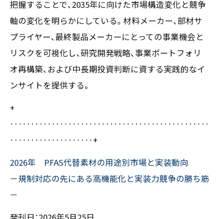
把握することで、2035年に向けた市場構造変化と競争
〒550-0013
軸の変化を明らかにしている。材料メーカー、部材サ
大阪市西区新町2-4-2 なにわ筋SIAビル［
Map
］
プライヤー、最終製品メーカーにとっての事業機会と
TEL 06-6538-5358（代表）
リスクを可視化し、研究開発戦略、事業ポートフォリ
オ再構築、および中長期投資判断に資する実践的なイ
ンサイトを提供する。
+
‥‥‥‥‥‥‥‥‥‥‥‥‥‥‥‥‥‥‥‥‥‥‥‥
‥‥‥‥‥‥‥‥‥‥+
2026年 PFAS代替素材の用途別市場と実装動向
－規制対応の先にある高機能化と実装力競争の勝ち筋
－
発刊日：2026年5月25日