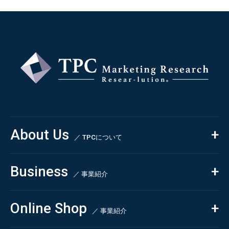
About Us
／ TPCについて
私たちの強み
Business
会社概要・沿革
／ 事業紹介
CSR
コンサルティング
Online Shop
依頼・受託調査
／ 事業紹介
- 市場調査