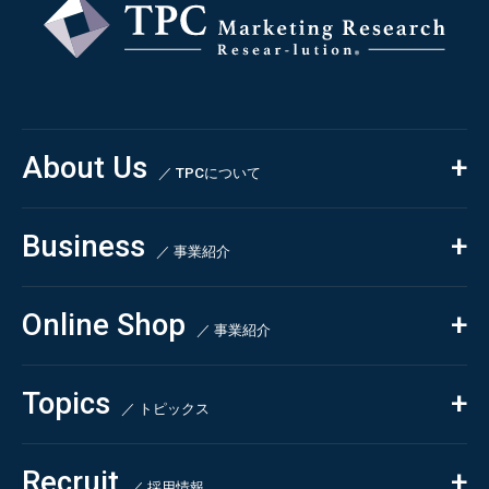
About Us
／ TPCについて
私たちの強み
Business
会社概要・沿革
／ 事業紹介
CSR
コンサルティング
Online Shop
依頼・受託調査
／ 事業紹介
- 市場調査
Beauty & Cosmetics
- 競合調査
Topics
Health & Food
／ トピックス
- アンケート調査
- クイックリサーチ
Pharmaceuticals & Medical
ALL
Recruit
Chemical & Life Sciences
自主企画調査
お知らせ
／ 採用情報