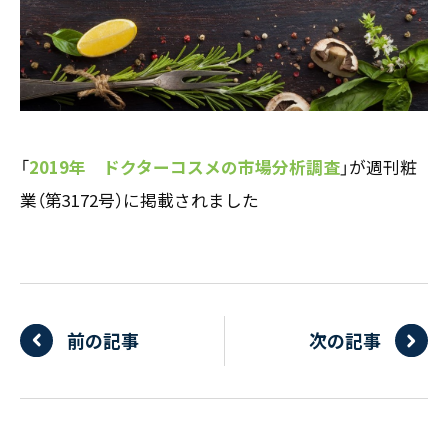
お客様の声
新刊情報
採用TOP
Contents
掲載情報
- 求める人物像
／ 事業紹介
- 人事育成システム
Newsletter
お問い合わせ
- 先輩社員の声
インタビュー
- エントリー一覧
情報セキュリティ基本方針
セミナー情報
- TPCでの働き方
「
2019年 ドクターコスメの市場分析調査
」が週刊粧
コンプライアンス規程
TPCジャーナル
Mail form
プライバシーポリシー
業（第3172号）に掲載されました
［ 24時間受付中 ］
06-6538-5358
［ 9:00-17:00 土日祝除く ］
前の記事
次の記事
TPCマーケティングリサーチ株式会社