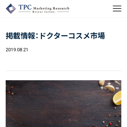
掲載情報：ドクターコスメ市場
About Us
／ TPCについて
2019.08.21
私たちの強み
Business
会社概要・沿革
／ 事業紹介
CSR
コンサルティング
Online Shop
依頼・受託調査
／ 事業紹介
- 市場調査
Beauty & Cosmetics
- 競合調査
Topics
Health & Food
／ トピックス
- アンケート調査
- クイックリサーチ
Pharmaceuticals & Medical
ALL
Recruit
Chemical & Life Sciences
自主企画調査
お知らせ
／ 採用情報