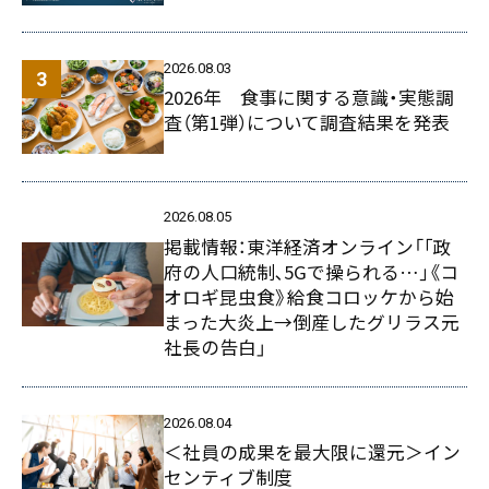
2026.08.03
2026年 食事に関する意識・実態調
査（第1弾）について調査結果を発表
2026.08.05
掲載情報：東洋経済オンライン「｢政
府の人口統制､5Gで操られる…｣《コ
オロギ昆虫食》給食コロッケから始
まった大炎上→倒産したグリラス元
社長の告白」
2026.08.04
＜社員の成果を最大限に還元＞イン
センティブ制度