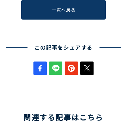
〒550-0013
一覧へ戻る
大阪市西区新町2-4-2 なにわ筋SIAビル［
Map
］
TEL 06-6538-5358（代表）
この記事をシェアする
関連する記事はこちら