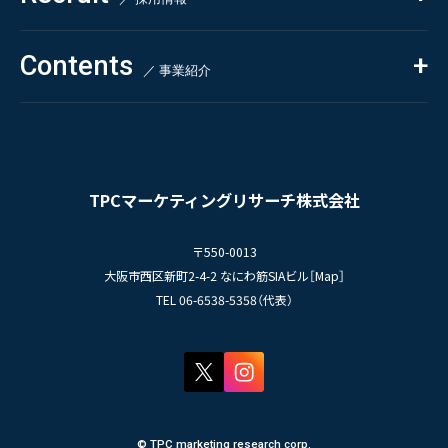
お客様の声
新刊情報
採用TOP
Contents
掲載情報
- 求める人物像
／ 事業紹介
- 人事育成システム
Newsletter
お問い合わせ
- 先輩社員の声
インタビュー
- エントリー一覧
情報セキュリティ基本方針
セミナー情報
- TPCでの働き方
コンプライアンス規程
TPCジャーナル
TPCマーケティングリサーチ株式会社
プライバシーポリシー
〒550-0013
大阪市西区新町2-4-2 なにわ筋SIAビル［
Map
］
TEL 06-6538-5358（代表）
© TPC marketing research corp.