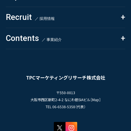
- クイックリサーチ
Pharmaceuticals & Medical
ALL
Recruit
Chemical & Life Sciences
自主企画調査
お知らせ
／ 採用情報
お客様の声
新刊情報
採用TOP
Contents
掲載情報
- 求める人物像
／ 事業紹介
- 人事育成システム
Newsletter
お問い合わせ
- 先輩社員の声
インタビュー
- エントリー一覧
情報セキュリティ基本方針
セミナー情報
- TPCでの働き方
コンプライアンス規程
TPCジャーナル
TPCマーケティングリサーチ株式会社
プライバシーポリシー
〒550-0013
大阪市西区新町2-4-2 なにわ筋SIAビル［
Map
］
TEL 06-6538-5358（代表）