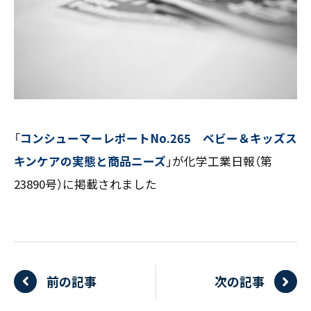
お客様の声
新刊情報
採用TOP
Contents
掲載情報
- 求める人物像
／ 事業紹介
- 人事育成システム
Newsletter
お問い合わせ
- 先輩社員の声
インタビュー
- エントリー一覧
情報セキュリティ基本方針
セミナー情報
- TPCでの働き方
コンプライアンス規程
TPCジャーナル
Mail form
「
コンシューマーレポートNo.265 ベビー＆キッズス
プライバシーポリシー
［ 24時間受付中 ］
キンケアの実態と商品ニーズ
」が化学工業日報（第
23890号）に掲載されました
06-6538-5358
［ 9:00-17:00 土日祝除く ］
前の記事
次の記事
TPCマーケティングリサーチ株式会社