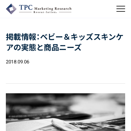
掲載情報：ベビー＆キッズスキンケ
About Us
アの実態と商品ニーズ
／ TPCについて
私たちの強み
2018.09.06
Business
会社概要・沿革
／ 事業紹介
CSR
コンサルティング
Online Shop
依頼・受託調査
／ 事業紹介
- 市場調査
Beauty & Cosmetics
- 競合調査
Topics
Health & Food
／ トピックス
- アンケート調査
- クイックリサーチ
Pharmaceuticals & Medical
ALL
Recruit
Chemical & Life Sciences
自主企画調査
お知らせ
／ 採用情報