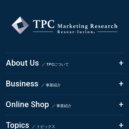
About Us
／ TPCについて
私たちの強み
Business
会社概要・沿革
／ 事業紹介
CSR
コンサルティング
Online Shop
依頼・受託調査
／ 事業紹介
- 市場調査
Beauty & Cosmetics
- 競合調査
Topics
Health & Food
／ トピックス
- アンケート調査