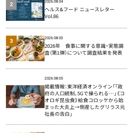
2026.08.04
ヘルス&フード ニュースレター
Vol.86
2026.08.03
2026年 食事に関する意識・実態調
査（第1弾）について調査結果を発表
2026.08.05
掲載情報：東洋経済オンライン「｢政
府の人口統制､5Gで操られる…｣《コ
オロギ昆虫食》給食コロッケから始
まった大炎上→倒産したグリラス元
社長の告白」