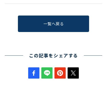
〒550-0013
大阪市西区新町2-4-2 なにわ筋SIAビル［
Map
］
TEL 06-6538-5358（代表）
一覧へ戻る
この記事をシェアする