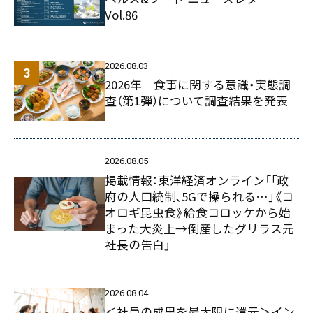
Vol.86
2026.08.03
2026年 食事に関する意識・実態調
査（第1弾）について調査結果を発表
2026.08.05
掲載情報：東洋経済オンライン「｢政
府の人口統制､5Gで操られる…｣《コ
オロギ昆虫食》給食コロッケから始
まった大炎上→倒産したグリラス元
社長の告白」
2026.08.04
＜社員の成果を最大限に還元＞イン