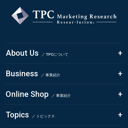
About Us
／ TPCについて
私たちの強み
Business
会社概要・沿革
／ 事業紹介
CSR
コンサルティング
Online Shop
依頼・受託調査
／ 事業紹介
- 市場調査
Beauty & Cosmetics
- 競合調査
Topics
Health & Food
／ トピックス
- アンケート調査
- クイックリサーチ
Pharmaceuticals & Medical
ALL