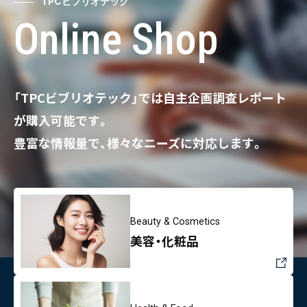
TPCビブリオテック
Online Shop
「TPCビブリオテック」では自主企画調査レポート
が購入可能です。
豊富な情報量で、様々なニーズに対応します。
Beauty & Cosmetics
美容・化粧品