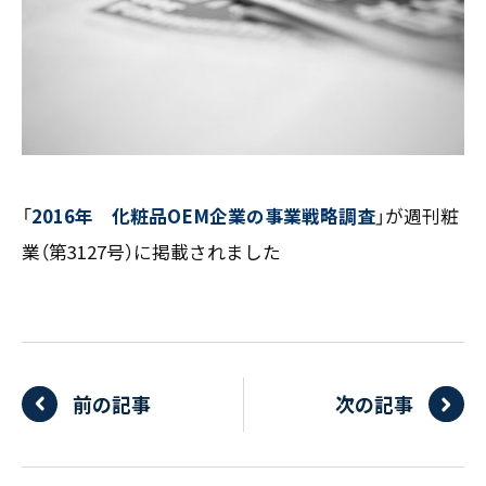
お客様の声
新刊情報
採用TOP
Contents
掲載情報
- 求める人物像
／ 事業紹介
- 人事育成システム
Newsletter
お問い合わせ
- 先輩社員の声
インタビュー
- エントリー一覧
情報セキュリティ基本方針
セミナー情報
- TPCでの働き方
コンプライアンス規程
TPCジャーナル
Mail form
「
2016年 化粧品OEM企業の事業戦略調査
」が週刊粧
プライバシーポリシー
［ 24時間受付中 ］
業（第3127号）に掲載されました
06-6538-5358
［ 9:00-17:00 土日祝除く ］
前の記事
次の記事
TPCマーケティングリサーチ株式会社