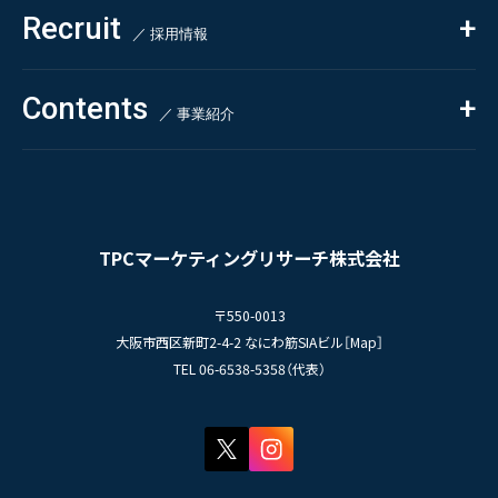
Recruit
Chemical & Life Sciences
自主企画調査
お知らせ
／ 採用情報
お客様の声
新刊情報
採用TOP
Contents
掲載情報
- 求める人物像
／ 事業紹介
- 人事育成システム
Newsletter
お問い合わせ
- 先輩社員の声
インタビュー
- エントリー一覧
情報セキュリティ基本方針
セミナー情報
- TPCでの働き方
コンプライアンス規程
TPCジャーナル
TPCマーケティングリサーチ株式会社
プライバシーポリシー
〒550-0013
大阪市西区新町2-4-2 なにわ筋SIAビル［
Map
］
TEL 06-6538-5358（代表）