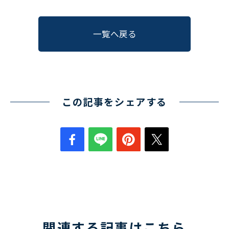
〒550-0013
大阪市西区新町2-4-2 なにわ筋SIAビル［
Map
］
一覧へ戻る
TEL 06-6538-5358（代表）
この記事をシェアする
関連する記事はこちら