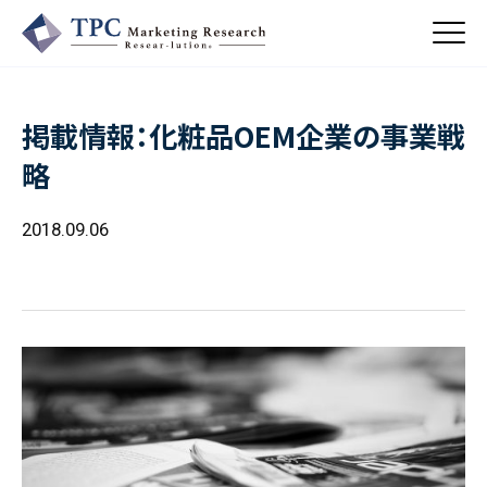
掲載情報：化粧品OEM企業の事業戦
About Us
略
／ TPCについて
私たちの強み
2018.09.06
Business
会社概要・沿革
／ 事業紹介
CSR
コンサルティング
Online Shop
依頼・受託調査
／ 事業紹介
- 市場調査
Beauty & Cosmetics
- 競合調査
Topics
Health & Food
／ トピックス
- アンケート調査
- クイックリサーチ
Pharmaceuticals & Medical
ALL
Recruit
Chemical & Life Sciences
自主企画調査
お知らせ
／ 採用情報