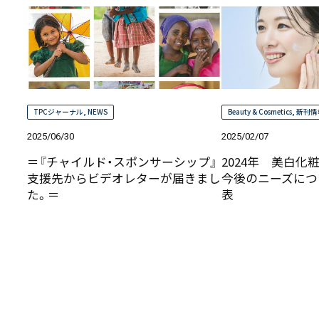
TPCジャーナル
,
NEWS
Beauty & Cosmetics
,
新刊情
2025/06/30
2025/02/07
＝『チャイルド・スポンサーシップ』
2024年 美白化
支援先からビデオレターが届きまし
今後のニーズにつ
た。＝
表