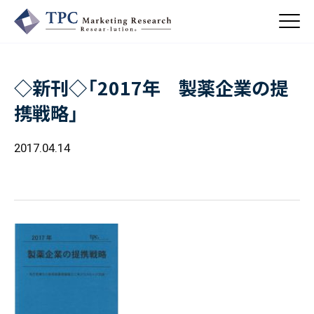
◇新刊◇「2017年 製薬企業の提
About Us
携戦略」
／ TPCについて
私たちの強み
2017.04.14
Business
会社概要・沿革
／ 事業紹介
CSR
コンサルティング
Online Shop
依頼・受託調査
／ 事業紹介
- 市場調査
Beauty & Cosmetics
- 競合調査
Topics
Health & Food
／ トピックス
- アンケート調査
- クイックリサーチ
Pharmaceuticals & Medical
ALL
Recruit
Chemical & Life Sciences
自主企画調査
お知らせ
／ 採用情報