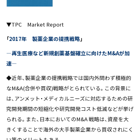
お客様の声
新刊情報
採用TOP
Contents
掲載情報
- 求める人物像
／ 事業紹介
▼TPC Market Report
- 人事育成システム
Newsletter
お問い合わせ
- 先輩社員の声
インタビュー
「
2017年 製薬企業の提携戦略
」
- エントリー一覧
情報セキュリティ基本方針
セミナー情報
- TPCでの働き方
コンプライアンス規程
―再生医療など新規創薬基盤確立に向けたM&Aが加
TPCジャーナル
Mail form
プライバシーポリシー
速―
［ 24時間受付中 ］
◆近年、製薬企業の提携戦略では国内外問わず積極的
なM&A(合併や買収)戦略がとられている。この背景に
06-6538-5358
は、アンメット・メディカルニーズに対応するための研
［ 9:00-17:00 土日祝除く ］
究開発期間の短縮化や研究開発コスト低減などが挙げ
られる。また、日本においてのM&A 戦略は、資産を大
きくすることで海外の大手製薬企業から買収されにく
TPCマーケティングリサーチ株式会社
い等のメリットもある。