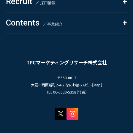
Recruit
自主企画調査
お知らせ
／ 採用情報
お客様の声
新刊情報
採用TOP
Contents
掲載情報
- 求める人物像
／ 事業紹介
- 人事育成システム
Newsletter
お問い合わせ
- 先輩社員の声
インタビュー
- エントリー一覧
情報セキュリティ基本方針
セミナー情報
- TPCでの働き方
コンプライアンス規程
TPCジャーナル
TPCマーケティングリサーチ株式会社
プライバシーポリシー
〒550-0013
大阪市西区新町2-4-2 なにわ筋SIAビル［
Map
］
TEL 06-6538-5358（代表）