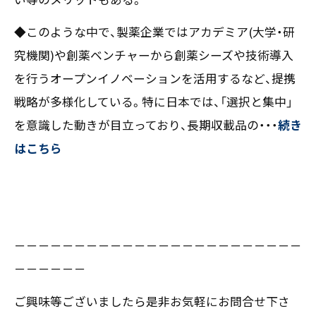
〒550-0013
◆このような中で、製薬企業ではアカデミア(大学・研
大阪市西区新町2-4-2 なにわ筋SIAビル［
Map
］
TEL 06-6538-5358（代表）
究機関)や創薬ベンチャーから創薬シーズや技術導入
を行うオープンイノベーションを活用するなど、提携
戦略が多様化している。特に日本では、「選択と集中」
を意識した動きが目立っており、長期収載品の・・・
続き
はこちら
－－－－－－－－－－－－－－－－－－－－－－－－
－－－－－－
ご興味等ございましたら是非お気軽にお問合せ下さ