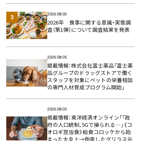
2026.08.03
2026年 食事に関する意識・実態調
査（第1弾）について調査結果を発表
2026.08.05
掲載情報：株式会社富士薬品「富士薬
品グループのドラッグストアで働く
スタッフを対象にペットの栄養相談
の専門人材育成プログラム開始」
2026.08.05
掲載情報：東洋経済オンライン「｢政
府の人口統制､5Gで操られる…｣《コ
オロギ昆虫食》給食コロッケから始
まった大炎上→倒産したグリラス元