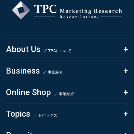
About Us
／ TPCについて
私たちの強み
Business
会社概要・沿革
／ 事業紹介
CSR
コンサルティング
Online Shop
依頼・受託調査
／ 事業紹介
- 市場調査
Beauty & Cosmetics
- 競合調査
Topics
Health & Food
／ トピックス
- アンケート調査
- クイックリサーチ
Pharmaceuticals & Medical
ALL
Chemical & Life Sciences