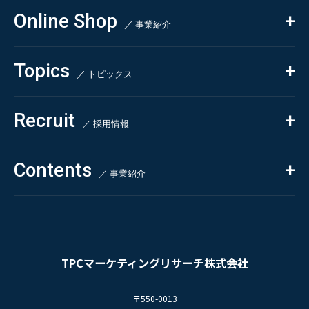
コンサルティング
Online Shop
依頼・受託調査
／ 事業紹介
- 市場調査
Beauty & Cosmetics
- 競合調査
Topics
Health & Food
／ トピックス
- アンケート調査
- クイックリサーチ
Pharmaceuticals & Medical
ALL
Recruit
Chemical & Life Sciences
自主企画調査
お知らせ
／ 採用情報
お客様の声
新刊情報
採用TOP
Contents
掲載情報
- 求める人物像
／ 事業紹介
- 人事育成システム
Newsletter
お問い合わせ
- 先輩社員の声
インタビュー
- エントリー一覧
情報セキュリティ基本方針
セミナー情報
- TPCでの働き方
コンプライアンス規程
TPCジャーナル
TPCマーケティングリサーチ株式会社
プライバシーポリシー
〒550-0013