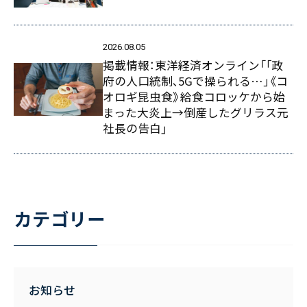
2026.08.05
掲載情報：東洋経済オンライン「｢政
府の人口統制､5Gで操られる…｣《コ
オロギ昆虫食》給食コロッケから始
まった大炎上→倒産したグリラス元
社長の告白」
カテゴリー
お知らせ