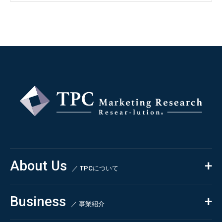
About Us
／ TPCについて
私たちの強み
Business
会社概要・沿革
／ 事業紹介
CSR