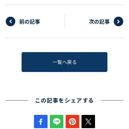
〒550-0013
大阪市西区新町2-4-2 なにわ筋SIAビル［
Map
］
前の記事
次の記事
TEL 06-6538-5358（代表）
一覧へ戻る
この記事をシェアする