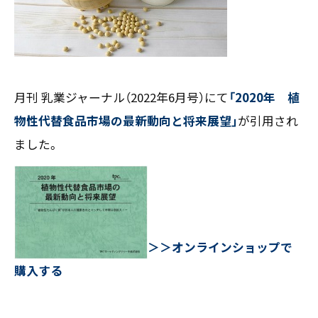
お客様の声
新刊情報
採用TOP
Contents
掲載情報
- 求める人物像
／ 事業紹介
- 人事育成システム
Newsletter
お問い合わせ
- 先輩社員の声
インタビュー
- エントリー一覧
情報セキュリティ基本方針
月刊 乳業ジャーナル（2022年6月号）にて
「2020年 植
セミナー情報
- TPCでの働き方
コンプライアンス規程
物性代替食品市場の最新動向と将来展望」
が引用され
TPCジャーナル
Mail form
プライバシーポリシー
ました。
［ 24時間受付中 ］
06-6538-5358
［ 9:00-17:00 土日祝除く ］
＞
＞オンラインショップで
購入する
TPCマーケティングリサーチ株式会社