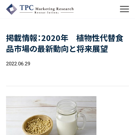
掲載情報：2020年 植物性代替食
About Us
品市場の最新動向と将来展望
／ TPCについて
私たちの強み
2022.06.29
Business
会社概要・沿革
／ 事業紹介
CSR
コンサルティング
Online Shop
依頼・受託調査
／ 事業紹介
- 市場調査
Beauty & Cosmetics
- 競合調査
Topics
Health & Food
／ トピックス
- アンケート調査
- クイックリサーチ
Pharmaceuticals & Medical
ALL
Recruit
Chemical & Life Sciences
自主企画調査
お知らせ
／ 採用情報