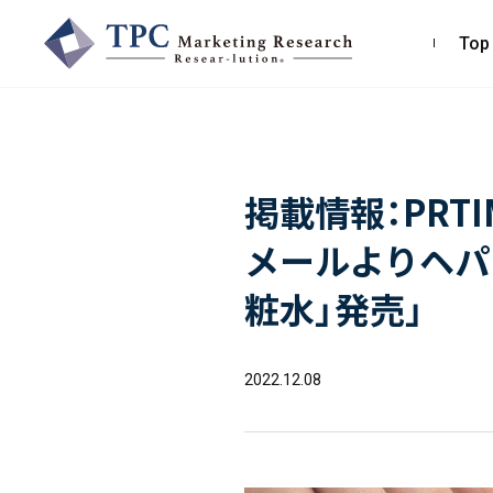
Top
TPCマーケティングリサーチ株式会社
掲載情報：PRT
〒550-0013
大阪市西区新町2-4-2 なにわ筋SIAビル［
Map
］
メールよりヘパ
TEL 06-6538-5358（代表）
粧水」発売」
2022.12.08
お問い合わせ・お見積り