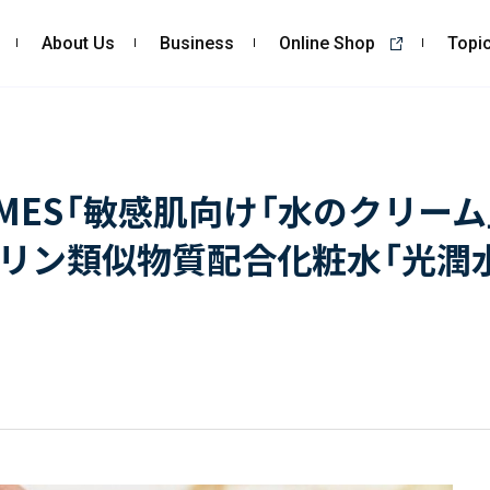
About Us
Business
Online Shop
Topi
About Us
Business
私たちの強み
コンサルティング
IMES「敏感肌向け「水のクリーム
会社概要・沿革
依頼・受託調査
リン類似物質配合化粧水「光潤
CSR
- 市場調査
- 競合調査
- アンケート調査
- クイックリサーチ
自主企画調査
お客様の声
Topics
Recruit
ALL
採用TOP