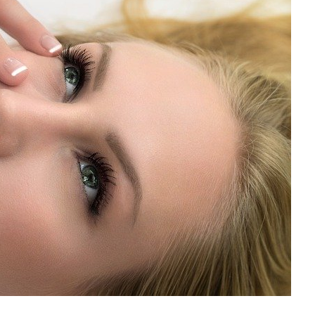
お知らせ
- 求める人物像
- 人事育成システム
新刊情報
- 先輩社員の声
掲載情報
- エントリー一覧
Newsletter
- TPCでの働き方
インタビュー
セミナー情報
TPCジャーナル